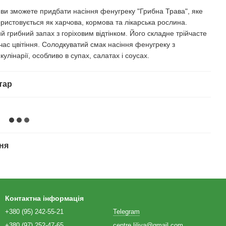
" ви зможете придбати насіння фенугреку "Грибна Трава", яке
ристовується як харчова, кормова та лікарська рослина.
й грибний запах з горіховим відтінком. Його складне трійчасте
час цвітіння. Солодкуватий смак насіння фенугреку з
улінарії, особливо в супах, салатах і соусах.
тар
ня
Контактна інформація
+380 (95) 242-55-21
Telegram
+380 (97) 252-47-65
centre.liliya@gmail.com