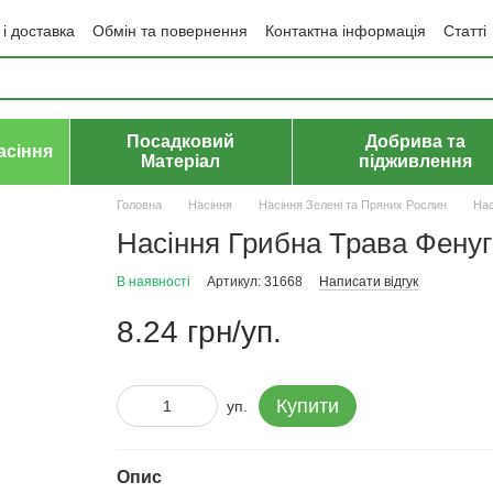
і доставка
Обмін та повернення
Контактна інформація
Статті
да користувача
Політика конфіденційності
Договір публічної оф
Посадковий
Добрива та
асіння
Матеріал
підживлення
Головна
Насіння
Насіння Зелені та Пряних Рослин
Нас
Насіння Грибна Трава Фенугр
В наявності
Артикул: 31668
Написати відгук
8.24 грн/уп.
Купити
уп.
Опис