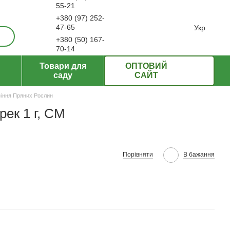
55-21
+380 (97) 252-
ерти
47-65
Укр
+380 (50) 167-
70-14
Передзвонити вам?
Товари для
ОПТОВИЙ
саду
САЙТ
іння Пряних Рослин
ек 1 г, СМ
Порівняти
В бажання