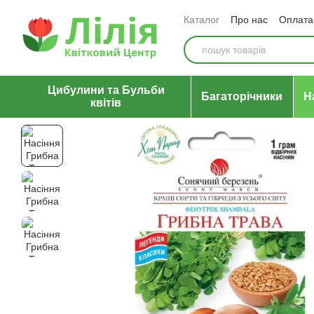
Перейти до основного контенту
Каталог
Про нас
Оплата 
Відгуки про магазин
Уго
Цибулини та Бульби
Багаторічники
Н
квітів