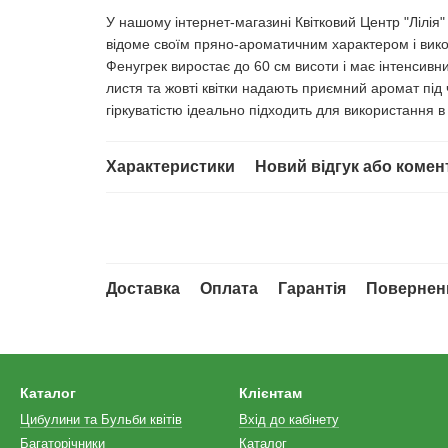
У нашому інтернет-магазині Квітковий Центр "Лілія
відоме своїм пряно-ароматичним характером і вико
Фенугрек виростає до 60 см висоти і має інтенсивни
листя та жовті квітки надають приємний аромат під 
гіркуватістю ідеально підходить для використання в к
Характеристики
Новий відгук або комен
Доставка
Оплата
Гарантія
Повернен
Каталог
Клієнтам
Цибулини та Бульби квітів
Вхід до кабінету
Багаторічники
Каталог