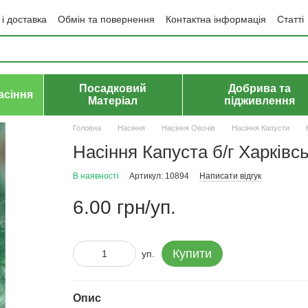
і доставка
Обмін та повернення
Контактна інформація
Статті
да користувача
Політика конфіденційності
Договір публічної оф
Посадковий
Добрива та
асіння
Матеріал
підживлення
Головна
Насіння
Насіння Овочів
Насіння Капусти
Насіння Капуста б/г Харківс
В наявності
Артикул: 10894
Написати відгук
6.00 грн/уп.
Купити
уп.
Опис