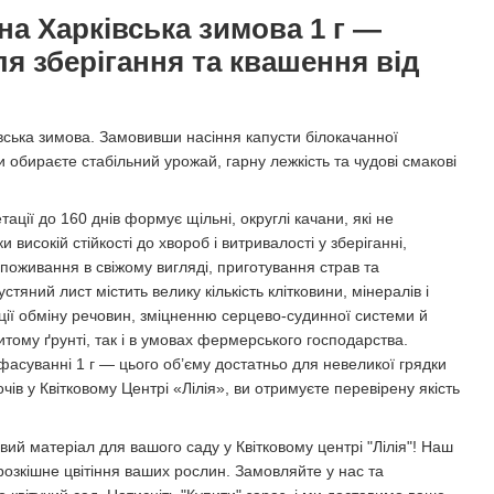
на Харківська зимова 1 г —
ля зберігання та квашення від
вська зимова. Замовивши насіння капусти білокачанної
ви обираєте стабільний урожай, гарну лежкість та чудові смакові
тації до 160 днів формує щільні, округлі качани, які не
високій стійкості до хвороб і витривалості у зберіганні,
споживання в свіжому вигляді, приготування страв та
яний лист містить велику кількість клітковини, мінералів і
ії обміну речовин, зміцненню серцево-судинної системи й
тому ґрунті, так і в умовах фермерського господарства.
фасуванні 1 г — цього об’єму достатньо для невеликої грядки
в у Квітковому Центрі «Лілія», ви отримуєте перевірену якість
ий матеріал для вашого саду у Квітковому центрі "Лілія"! Наш
розкішне цвітіння ваших рослин. Замовляйте у нас та