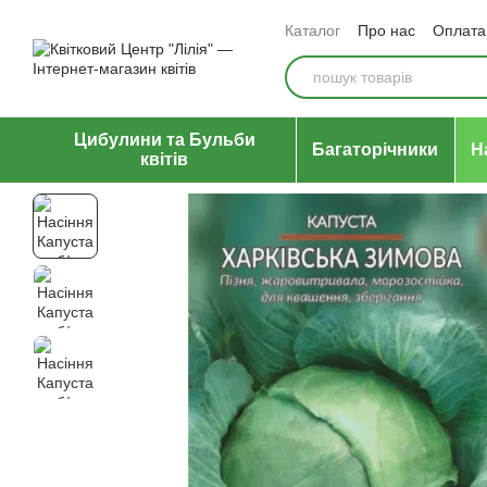
Перейти до основного контенту
Каталог
Про нас
Оплата 
Відгуки про магазин
Уго
Цибулини та Бульби
Багаторічники
Н
квітів