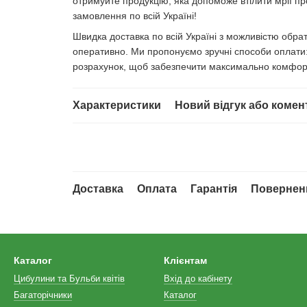
отримуйте продукцію, яка допоможе втілити мрії про
замовлення по всій Україні!
Швидка доставка по всій Україні з можливістю обр
оперативно. Ми пропонуємо зручні способи оплати: 
розрахунок, щоб забезпечити максимально комфор
Характеристики
Новий відгук або комен
Доставка
Оплата
Гарантія
Повернен
Каталог
Клієнтам
Цибулини та Бульби квітів
Вхід до кабінету
Багаторічники
Каталог