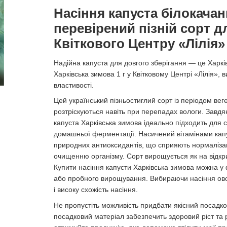
Насіння капуста білокачан
перевірений пізній сорт д
Квіткового Центру «Лілія»
Надійна капуста для довгого зберігання — це Харкі
Харківська зимова 1 г у Квітковому Центрі «Лілія», 
властивості.
Цей український пізньостиглий сорт із періодом веге
розтріскуються навіть при перепадах вологи. Завдяки 
капуста Харківська зимова ідеально підходить для 
домашньої ферментації. Насичений вітамінами капуст
природних антиоксидантів, що сприяють нормалізац
очищенню організму. Сорт вирощується як на відкри
Купити насіння капусти Харківська зимова можна у 
або пробного вирощування. Вибираючи насіння овочі
і високу схожість насіння.
Не пропустіть можливість придбати якісний посадков
посадковий матеріал забезпечить здоровий ріст та 