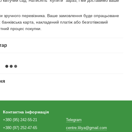
 квітучий сад. Натисніть "Купити" зараз, і ми доставимо ваше
ати зручного перевізника. Ваше замовлення буде опрацьоване
банківська карта, накладений платіж або безготівковий
тний процес покупки.
тар
ня
Контактна інформація
+380 (95) 242-55-21
Telegram
+380 (97) 252-47-65
centre.liliya@gmail.com