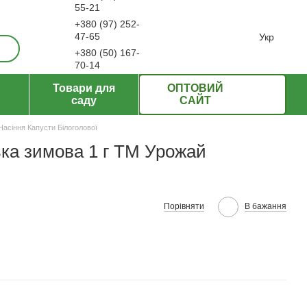
55-21
+380 (97) 252-
ерти
47-65
Укр
+380 (50) 167-
70-14
Передзвонити вам?
Товари для
ОПТОВИЙ
саду
САЙТ
Насіння Капусти Білоголової
ька зимова 1 г ТМ Урожай
Порівняти
В бажання