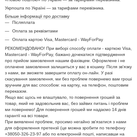
Укрпошта по Україні — за тарифами перевізника.
Більше інформації про доставку
Післяплата
Оплата за реквізитами
Оплата картою Visa, Mastercard - WayForPay
РЕКОМЕНДОВАНО! При виборі способу оплати - карткою Visa,
Mastercard - WayForPay, бажано дочекатися підтвердження
про прийом замовлення нашим фахівцем. Оформлене і не
оплачене замовлення залишиться у вас в кошику. Після зв'язку
з нами, ви зможете завершити оплату он-лайн. У разі
скасування замовлення, ми без проблем повернемо вам гроші
зручним для вас способом: на картку, на телефон, поштовим
переказом.
Якщо вас щось не влаштувало, то повернення грошей за
товар, який не задовольнив вас, без зайвих питань і проблем
ми повернемо! Для повернення грошей ми надаємо 14 днів
гарантії на всі товари.
При виявленні проблем, просимо негайно зв'язатися з нами
для оформлення претензії (це можна зробити по телефону
+38050-326-23-97 або по електронній пошті, написавши на