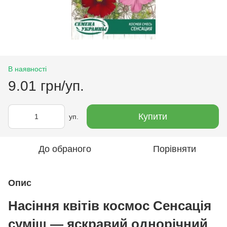
В наявності
9.01 грн/уп.
Купити
уп.
До обраного
Порівняти
Опис
Насіння квітів космос Сенсація
суміш — яскравий однорічний