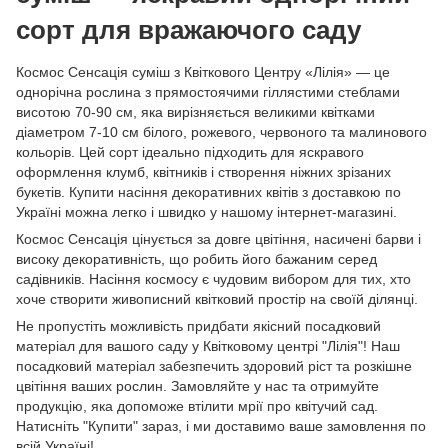
сорт для вражаючого саду
Космос Сенсація суміш з Квіткового Центру «Лілія» — це
однорічна рослина з прямостоячими гіллястими стеблами
висотою 70-90 см, яка вирізняється великими квітками
діаметром 7-10 см білого, рожевого, червоного та малинового
кольорів. Цей сорт ідеально підходить для яскравого
оформлення клумб, квітників і створення ніжних зрізаних
букетів. Купити насіння декоративних квітів з доставкою по
Україні можна легко і швидко у нашому інтернет-магазині.
Космос Сенсація цінується за довге цвітіння, насичені барви і
високу декоративність, що робить його бажаним серед
садівників. Насіння космосу є чудовим вибором для тих, хто
хоче створити живописний квітковий простір на своїй ділянці.
Не пропустіть можливість придбати якісний посадковий
матеріал для вашого саду у Квітковому центрі "Лілія"! Наш
посадковий матеріал забезпечить здоровий ріст та розкішне
цвітіння ваших рослин. Замовляйте у нас та отримуйте
продукцію, яка допоможе втілити мрії про квітучий сад.
Натисніть "Купити" зараз, і ми доставимо ваше замовлення по
всій Україні!