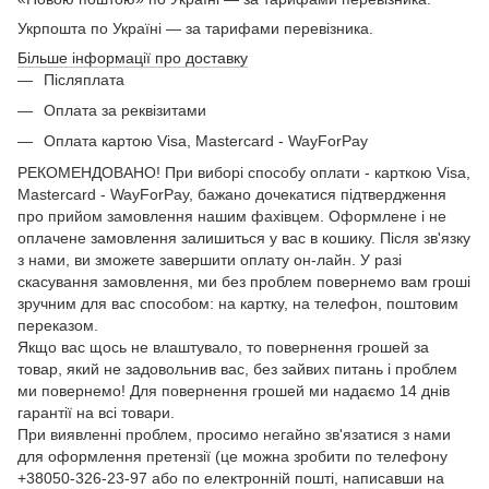
Укрпошта по Україні — за тарифами перевізника.
Більше інформації про доставку
Післяплата
Оплата за реквізитами
Оплата картою Visa, Mastercard - WayForPay
РЕКОМЕНДОВАНО! При виборі способу оплати - карткою Visa,
Mastercard - WayForPay, бажано дочекатися підтвердження
про прийом замовлення нашим фахівцем. Оформлене і не
оплачене замовлення залишиться у вас в кошику. Після зв'язку
з нами, ви зможете завершити оплату он-лайн. У разі
скасування замовлення, ми без проблем повернемо вам гроші
зручним для вас способом: на картку, на телефон, поштовим
переказом.
Якщо вас щось не влаштувало, то повернення грошей за
товар, який не задовольнив вас, без зайвих питань і проблем
ми повернемо! Для повернення грошей ми надаємо 14 днів
гарантії на всі товари.
При виявленні проблем, просимо негайно зв'язатися з нами
для оформлення претензії (це можна зробити по телефону
+38050-326-23-97 або по електронній пошті, написавши на