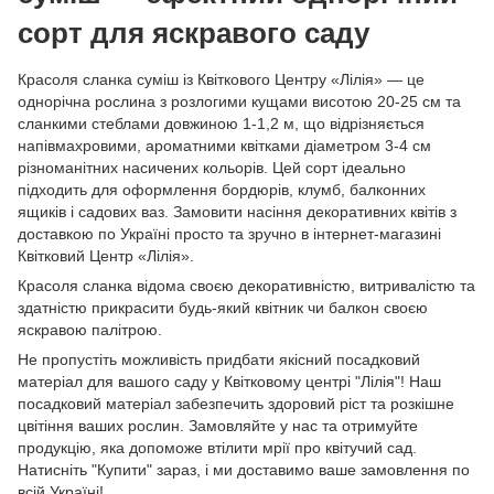
сорт для яскравого саду
Красоля сланка суміш із Квіткового Центру «Лілія» — це
однорічна рослина з розлогими кущами висотою 20-25 см та
сланкими стеблами довжиною 1-1,2 м, що відрізняється
напівмахровими, ароматними квітками діаметром 3-4 см
різноманітних насичених кольорів. Цей сорт ідеально
підходить для оформлення бордюрів, клумб, балконних
ящиків і садових ваз. Замовити насіння декоративних квітів з
доставкою по Україні просто та зручно в інтернет-магазині
Квітковий Центр «Лілія».
Красоля сланка відома своєю декоративністю, витривалістю та
здатністю прикрасити будь-який квітник чи балкон своєю
яскравою палітрою.
Не пропустіть можливість придбати якісний посадковий
матеріал для вашого саду у Квітковому центрі "Лілія"! Наш
посадковий матеріал забезпечить здоровий ріст та розкішне
цвітіння ваших рослин. Замовляйте у нас та отримуйте
продукцію, яка допоможе втілити мрії про квітучий сад.
Натисніть "Купити" зараз, і ми доставимо ваше замовлення по
всій Україні!