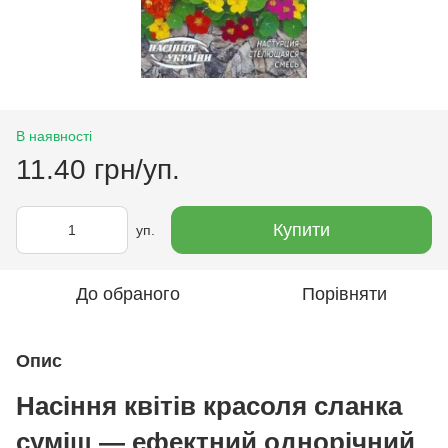
В наявності
11.40 грн/уп.
Купити
уп.
До обраного
Порівняти
Опис
Насіння квітів красоля сланка
суміш — ефектний однорічний