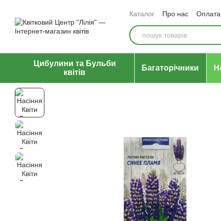
Перейти до основного контенту
Каталог
Про нас
Оплата 
Відгуки про магазин
Уго
Цибулини та Бульби
Багаторічники
Н
квітів