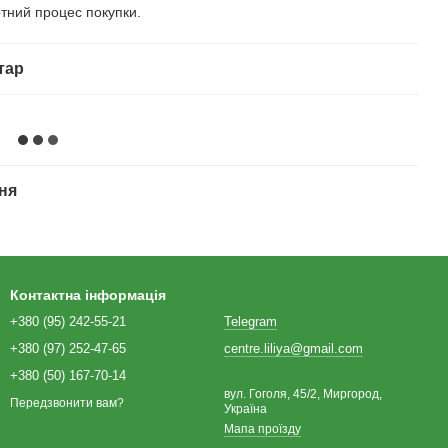
тний процес покупки.
тар
ня
Контактна інформація
+380 (95) 242-55-21
Telegram
+380 (97) 252-47-65
centre.liliya@gmail.com
+380 (50) 167-70-14
вул. Гоголя, 45/2, Миргород,
Передзвонити вам?
Україна
Мапа проїзду