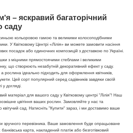
'я – яскравий багаторічний
о саду
синьою кольоровою гамою та великими колосоподібними
ники. У Квітковому Центрі «Лілія» ви можете замовити насіння
вих посадок або одиночних композицій з доставкою по Україні.
ишки з міцними прямостоячими стеблами і великими
інку, що створюють незабутній декоративний ефект у саду.
, а рослина ідеально підходить для оформлення квітників,
букети. Цей сорт популярний серед садівників завдяки своїй
і у догляді.
ий матеріал для вашого саду у Квітковому центрі "Лілія"! Наш
розкішне цвітіння ваших рослин. Замовляйте у нас та
 квітучий сад. Натисніть "Купити" зараз, і ми доставимо ваше
ати зручного перевізника. Ваше замовлення буде опрацьоване
банківська карта, накладений платіж або безготівковий