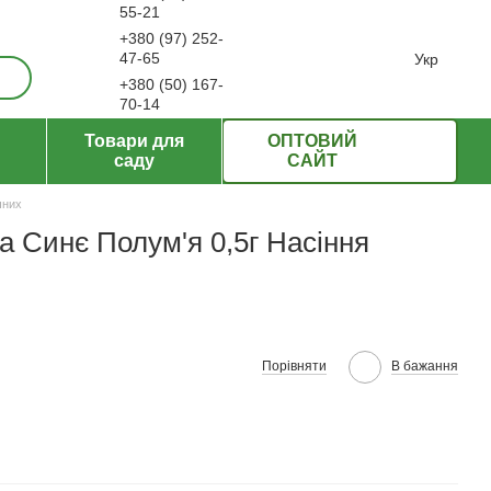
55-21
+380 (97) 252-
ерти
47-65
Укр
+380 (50) 167-
70-14
Передзвонити вам?
Товари для
ОПТОВИЙ
саду
САЙТ
чних
а Синє Полум'я 0,5г Насіння
Порівняти
В бажання