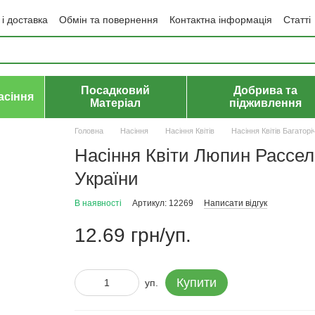
і доставка
Обмін та повернення
Контактна інформація
Статті
да користувача
Політика конфіденційності
Договір публічної оф
Посадковий
Добрива та
асіння
Матеріал
підживлення
Головна
Насіння
Насіння Квітів
Насіння Квітів Багаторі
Насіння Квіти Люпин Рассел
України
В наявності
Артикул: 12269
Написати відгук
12.69 грн/уп.
Купити
уп.