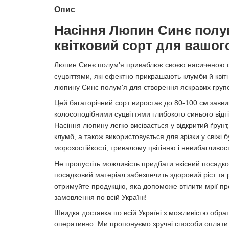
Опис
Насіння Люпин Синє полум
квітковий сорт для вашог
Люпин Синє полум'я приваблює своєю насиченою 
суцвіттями, які ефектно прикрашають клумби й квіт
люпину Синє полум'я для створення яскравих групо
Цей багаторічний сорт виростає до 80-100 см завв
колосоподібними суцвіттями глибокого синього відт
Насіння люпину легко висівається у відкритий ґрунт
клумб, а також використовується для зрізки у свіжі 
морозостійкості, тривалому цвітінню і невибагливост
Не пропустіть можливість придбати якісний посадков
посадковий матеріал забезпечить здоровий ріст та 
отримуйте продукцію, яка допоможе втілити мрії про
замовлення по всій Україні!
Швидка доставка по всій Україні з можливістю обр
оперативно. Ми пропонуємо зручні способи оплати: 