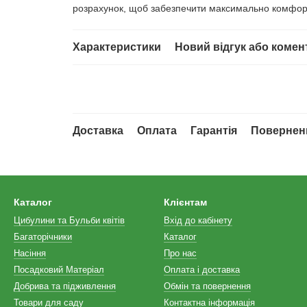
розрахунок, щоб забезпечити максимально комфор
Характеристики
Новий відгук або комен
Доставка
Оплата
Гарантія
Повернен
Каталог
Клієнтам
Цибулини та Бульби квітів
Вхід до кабінету
Багаторічники
Каталог
Насіння
Про нас
Посадковий Матеріал
Оплата і доставка
Добрива та підживлення
Обмін та повернення
Товари для саду
Контактна інформація