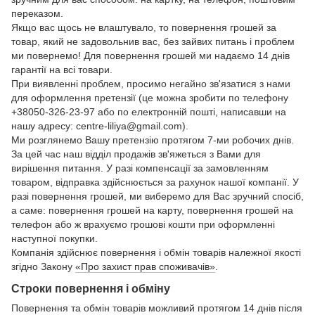
переказом.
Якщо вас щось не влаштувало, то повернення грошей за
товар, який не задовольнив вас, без зайвих питань і проблем
ми повернемо! Для повернення грошей ми надаємо 14 днів
гарантії на всі товари.
При виявленні проблем, просимо негайно зв'язатися з нами
для оформлення претензії (це можна зробити по телефону
+38050-326-23-97 або по електронній пошті, написавши на
нашу адресу: centre-liliya@gmail.com).
Ми розглянемо Вашу претензію протягом 7-ми робочих днів.
За цей час наш відділ продажів зв'яжеться з Вами для
вирішення питання. У разі компенсації за замовленням
товаром, відправка здійснюється за рахунок нашої компанії. У
разі повернення грошей, ми виберемо для Вас зручний спосіб,
а саме: повернення грошей на карту, повернення грошей на
телефон або ж врахуємо грошові кошти при оформленні
наступної покупки.
Компанія здійснює повернення і обмін товарів належної якості
згідно Закону
«Про захист прав споживачів»
.
Строки повернення і обміну
Повернення та обмін товарів можливий протягом 14 днів після