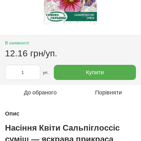
В наявності
12.16 грн/уп.
Купити
уп.
До обраного
Порівняти
Опис
Насіння Квіти Сальпіглоссіс
суміш — яскрава прикраса