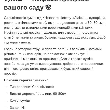
вашого саду 🌸
Сальпіглоссіс суміш від Квіткового Центру «Лілія» — однорічна
рослина з гіллястими стеблами, що досягає висоти 60–80 см, і
рясно вкрита витонченими воронкоподібними квітками.
Насіння сальпіглоссісу підходить для створення ефектних
клумб, квітників та живих букетів, надаючи саду яскравих фарб
і декоративності.
Рослина утворює стрункі гіллясті пагони з великими квітками
різноманітних кольорів, на пелюстках яких присутні
оригінальні малюнки та прожилки. Сальпіглоссіс суміш
невибаглива до умов вирощування, добре росте на сонячних
ділянках і довго цвіте, прикрашаючи будь-який садовий
простір.
Основні характеристики:
Тип рослини: Сальпіглоссіс
Висота дорослої рослини: 60-80см
Колір: суміш
Запах: Ні