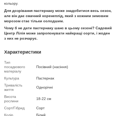
кольору.
Для дозрівання пастернаку може знадобитися весь сезон,
але він дає смачний коренеплід, який з кожним зимовим
морозом стає тільки солодшим.
Чому б не дати пастернаку шанс в цьому сезоні? Садовий
Центр Лілія може запропонувати найкращі сорти, і жоден
з них не розчарує.
Характеристики
Тип
посадкового
Посівний (насіння)
матеріалу
Культура
Пастернак
Тривалість
Однорічні
життя
Висота
18-22 см
рослини
Сорт/Гібрид
Сорт
Колір
Білий