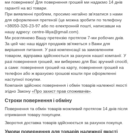
ми повернемо! Для повернення грошей ми надаємо 14 днів
гарантії на всі товари.
При виявленні проблем, просимо негайно зв'язатися з нами
для оформлення претензії (це можна зробити по телефону
+38050-326-23-97 або по електронній пошті, написавши на
нашу адресу: centre-liliya@gmail.com).
Ми розглянемо Вашу претензію протягом 7-ми робочих днів.
За цей час наш відділ продажів зв'яжеться з Вами для
вирішення питання. У разі компенсації за замовленням
товаром, відправка здійснюється за рахунок нашої компанії. У
разі повернення грошей, ми виберемо для Вас зручний спосіб,
а саме: повернення грошей на карту, повернення грошей на
телефон або ж врахуємо грошові кошти при оформленні
наступної покупки.
Компанія здійснює повернення і обмін товарів належної якості
згідно Закону
«Про захист прав споживачів»
.
Строки повернення і обміну
Повернення та обмін товарів можливий протягом 14 днів після
отримання товару покупцем.
Зворотня доставка товарів здійснюється за рахунок покупця.
Умови повернення для товарів належної якості