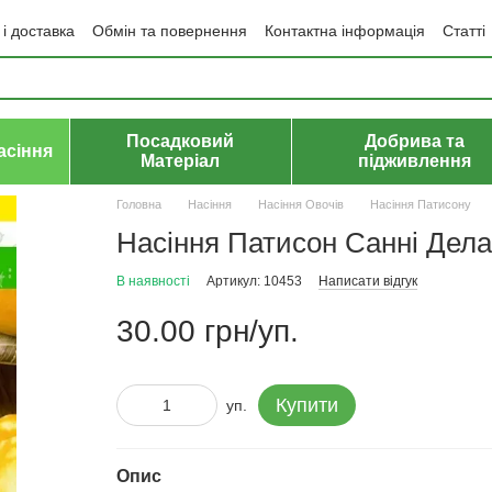
і доставка
Обмін та повернення
Контактна інформація
Статті
да користувача
Політика конфіденційності
Договір публічної оф
Посадковий
Добрива та
асіння
Матеріал
підживлення
Головна
Насіння
Насіння Овочів
Насіння Патисону
Насіння Патисон Санні Делай
В наявності
Артикул: 10453
Написати відгук
30.00 грн/уп.
Купити
уп.
Опис