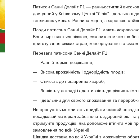
Патисон Санні Делайт F1 — ранньостиглий високовр
доступний у Квітковому Центрі "Лілія". Ідеально пі
тепличних умовах. Рослина міцна, з хорошою стійк
Плоди патисона Санні Делайт F1 мають яскраво-жо
Вони вирізняються ніжною, соковитою м’якоттю без
приготування свіжих страв, консервування та смаж
Переваги патисона Санні Делайт F1:
Ранній термін дозрівання;
Висока врожайність і однорідність плодів;
Стійкість до поширених хвороб;
Легкість у догляді і адаптивність до різних кліма
Ідеальний для свіжого споживання та переробки
Не пропустіть можливість придбати якісний посадков
посадковий матеріал забезпечить здоровий ріст та 
отримуйте продукцію, яка допоможе втілити мрії про
замовлення по всій Україні!
Швидка доставка по всій Україні з можливістю обр