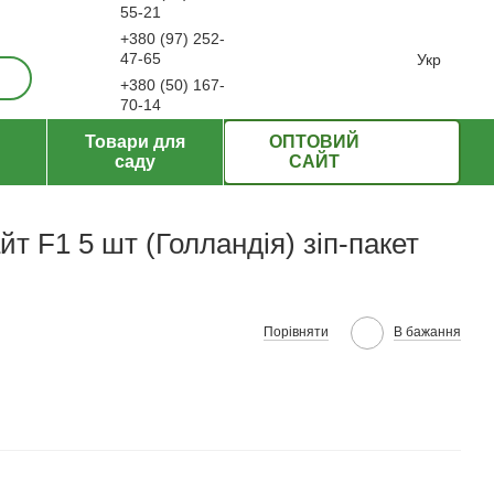
55-21
+380 (97) 252-
ерти
47-65
Укр
+380 (50) 167-
70-14
Передзвонити вам?
Товари для
ОПТОВИЙ
саду
САЙТ
т F1 5 шт (Голландія) зіп-пакет
Порівняти
В бажання