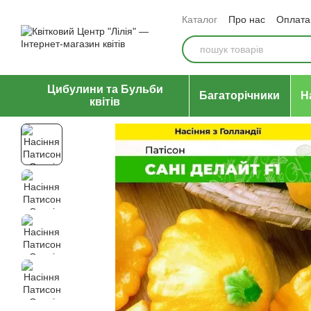
Перейти до основного контенту
Каталог
Про нас
Оплата 
Відгуки про магазин
Уго
Цибулини та Бульби
Багаторічники
Н
квітів