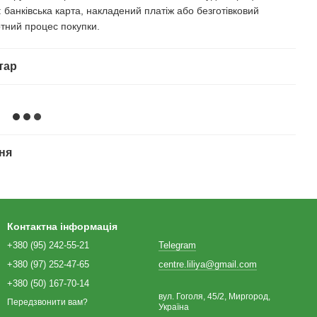
банківська карта, накладений платіж або безготівковий
тний процес покупки.
тар
ня
Контактна інформація
+380 (95) 242-55-21
Telegram
+380 (97) 252-47-65
centre.liliya@gmail.com
+380 (50) 167-70-14
вул. Гоголя, 45/2, Миргород,
Передзвонити вам?
Україна