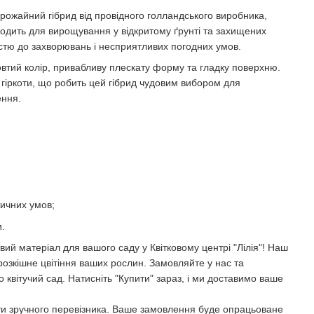
ожайний гібрид від провідного голландського виробника,
дходить для вирощування у відкритому ґрунті та захищених
істю до захворювань і несприятливих погодних умов.
втий колір, привабливу плескату форму та гладку поверхню.
 гіркоти, що робить цей гібрид чудовим вибором для
ення.
тичних умов;
.
ий матеріал для вашого саду у Квітковому центрі "Лілія"! Наш
розкішне цвітіння ваших рослин. Замовляйте у нас та
 квітучий сад. Натисніть "Купити" зараз, і ми доставимо ваше
ати зручного перевізника. Ваше замовлення буде опрацьоване