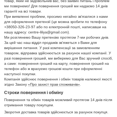
товар, який не задовольнив вас, без зайвих питань і проблем
ми повернемо! Для повернення грошей ми надаємо 14 днів
гарантії на всі товари.
При виявленні проблем, просимо негайно зв'язатися з нами
для оформлення претензії (це можна зробити по телефону
+38050-326-23-97 або по електронній пошті, написавши на
нашу адресу: centre-liliya@gmail.com).
Ми розглянемо Вашу претензію протягом 7-ми робочих днів.
За цей час наш відділ продажів зв'яжеться з Вами для
вирішення питання. У разі компенсації за замовленням
товаром, відправка здійснюється за рахунок нашої компанії. У
разі повернення грошей, ми виберемо для Вас зручний спосіб,
а саме: повернення грошей на карту, повернення грошей на
телефон або ж врахуємо грошові кошти при оформленні
наступної покупки.
Компанія здійснює повернення і обмін товарів належної якості
згідно Закону
«Про захист прав споживачів»
.
Строки повернення і обміну
Повернення та обмін товарів можливий протягом 14 днів після
отримання товару покупцем.
Зворотня доставка товарів здійснюється за рахунок покупця.