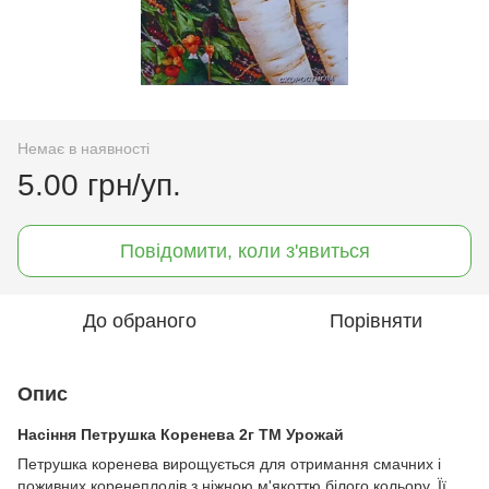
Немає в наявності
5.00 грн/уп.
Повідомити, коли з'явиться
До обраного
Порівняти
Опис
Насіння Петрушка Коренева 2г ТМ Урожай
Петрушка коренева вирощується для отримання смачних і
поживних коренеплодів з ніжною м'якоттю білого кольору. Її