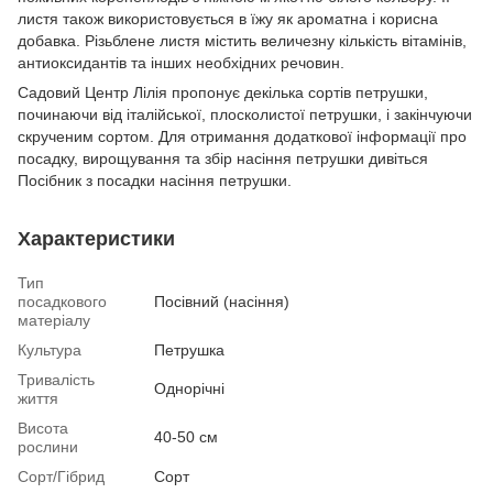
листя також використовується в їжу як ароматна і корисна
добавка. Різьблене листя містить величезну кількість вітамінів,
антиоксидантів та інших необхідних речовин.
Садовий Центр Лілія пропонує декілька сортів петрушки,
починаючи від італійської, плосколистої петрушки, і закінчуючи
скрученим сортом. Для отримання додаткової інформації про
посадку, вирощування та збір насіння петрушки дивіться
Посібник з посадки насіння петрушки.
Характеристики
Тип
посадкового
Посівний (насіння)
матеріалу
Культура
Петрушка
Тривалість
Однорічні
життя
Висота
40-50 см
рослини
Сорт/Гібрид
Сорт