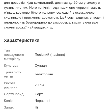
для десертів. Кущ компактний, досягає до 20 см у висоту з
густим листям. Його конічні ягоди насичено-червоні, мають
м'якуш кремово-білого кольору, солодкий з освіжаючою
кислинкою і приємним ароматом. Цей сорт зацвітає в травні і
плодоносить безперервно до заморозків, гарантуючи вам
смачні врожаї найкращих ягід.
Характеристики
Тип
посадкового
Посівний (насіння)
матеріалу
Культура
Суниця
Тривалість
Багаторічні
життя
Висота
20 см
рослини
Сорт/Гібрид
Сорт
Колір
Червоний
Запах
Ні