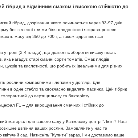
й гібрид з відмінним смаком і високою стійкістю до
лий гібрид, дозрівання якого починається через 93-97 днів
орму без зеленої плями біля плодоніжки і яскраво-рожеве
мають масу від 350 до 700 г, а також відрізняються
 у гроні (3-4 плоди), що дозволяє зберегти високу якість
, яка нагадує старі смачні сорти томатів. Смак плодів
 цукрів та кислотності, що робить їх ідеальними для різних
ть рослини компактними і легкими у догляді. Для
ни в одне стебло та своєчасно видаляти пасинки. Цей гібрид
а толерантний до вертицильозу та бактеріозу.
Буцефал F1 – для вирощування смачних і стійких до
ий матеріал для вашого саду у Квітковому центрі "Лілія"! Наш
розкішне цвітіння ваших рослин. Замовляйте у нас та
 квітучий сад. Натисніть "Купити" зараз, і ми доставимо ваше