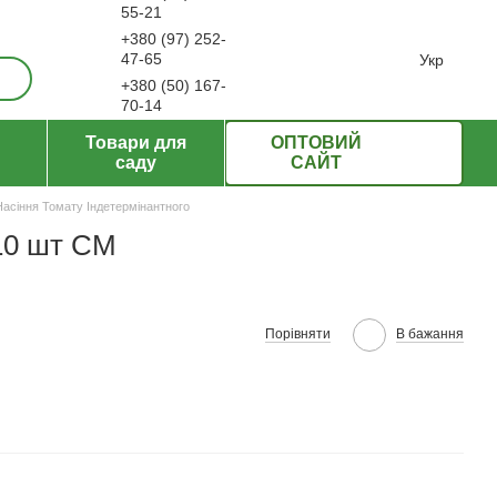
55-21
+380 (97) 252-
ерти
47-65
Укр
+380 (50) 167-
70-14
Передзвонити вам?
Товари для
ОПТОВИЙ
саду
САЙТ
Насіння Томату Індетермінантного
10 шт СМ
Порівняти
В бажання