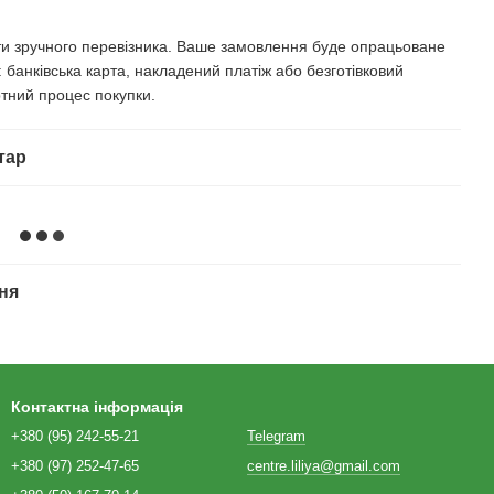
ати зручного перевізника. Ваше замовлення буде опрацьоване
банківська карта, накладений платіж або безготівковий
тний процес покупки.
тар
ня
Контактна інформація
+380 (95) 242-55-21
Telegram
+380 (97) 252-47-65
centre.liliya@gmail.com