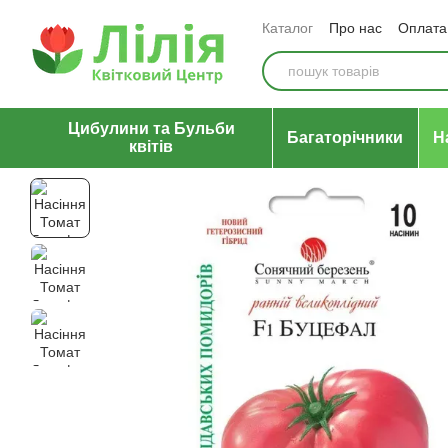
Перейти до основного контенту
Каталог
Про нас
Оплата 
Відгуки про магазин
Уго
Цибулини та Бульби
Багаторічники
Н
квітів