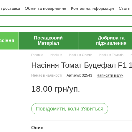
і доставка
Обмін та повернення
Контактна інформація
Статті
да користувача
Політика конфіденційності
Договір публічної оф
Посадковий
Добрива та
асіння
Матеріал
підживлення
Головна
Насіння
Насіння Овочів
Насіння Томатів
Насіння Томат Буцефал F1 
Немає в наявності
Артикул: 32543
Написати відгук
18.00 грн/уп.
Повідомити, коли з'явиться
Опис