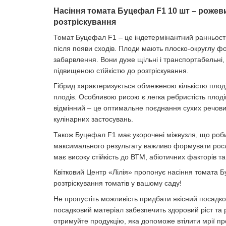
Насіння томата Буцефал F1 10 шт – рожеви
розтріскування
Томат Буцефал F1 – це індетермінантний ранньостиг
після появи сходів. Плоди мають плоско-округлу ф
забарвлення. Вони дуже щільні і транспортабельні, 
підвищеною стійкістю до розтріскування.
Гібрид характеризується обмеженою кількістю плодів
плодів. Особливою рисою є легка ребристість плодів
відмінний – це оптимальне поєднання сухих речовин,
кулінарних застосувань.
Також Буцефал F1 має укорочені міжвузля, що роби
максимального результату важливо формувати росли
має високу стійкість до ВТМ, абіотичних факторів т
Квітковий Центр «Лілія» пропонує насіння томата 
розтріскування томатів у вашому саду!
Не пропустіть можливість придбати якісний посадков
посадковий матеріал забезпечить здоровий ріст та 
отримуйте продукцію, яка допоможе втілити мрії про