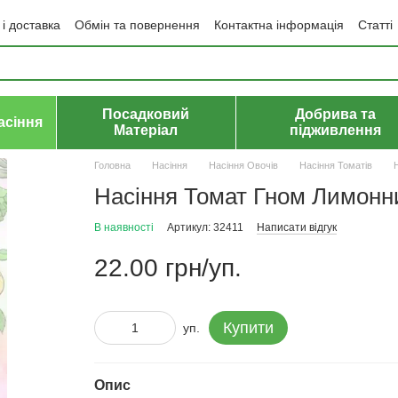
і доставка
Обмін та повернення
Контактна інформація
Статті
да користувача
Політика конфіденційності
Договір публічної оф
Посадковий
Добрива та
асіння
Матеріал
підживлення
Головна
Насіння
Насіння Овочів
Насіння Томатів
Насіння Томат Гном Лимонний
В наявності
Артикул: 32411
Написати відгук
22.00 грн/уп.
Купити
уп.
Опис