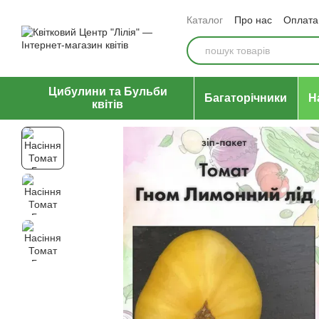
Перейти до основного контенту
Каталог
Про нас
Оплата 
Відгуки про магазин
Уго
Цибулини та Бульби
Багаторічники
Н
квітів