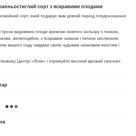
 ранньостиглий сорт з яскравими плодами
урожайний сорт, який подарує вам довгий період плодоношення
і трохи видовжені плоди кремово-жовтого кольору з тонкою,
емова, желеподібна, з яскравим смаком і легкою кислинкою.
ям вашого саду завдяки своїм чудовим смаковим якостям і
тковому Центрі «Лілія» і отримуйте високий врожай смачних
тар
ня