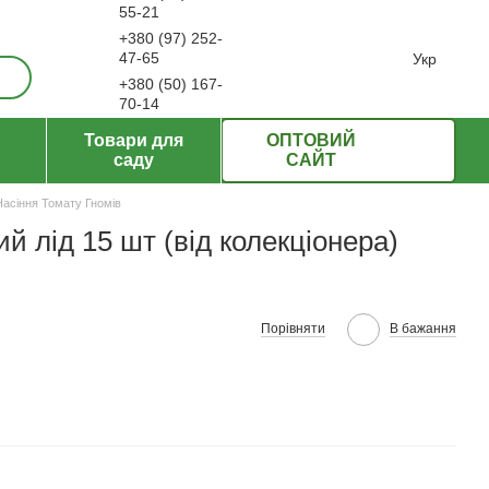
55-21
+380 (97) 252-
ерти
47-65
Укр
+380 (50) 167-
70-14
Передзвонити вам?
Товари для
ОПТОВИЙ
саду
САЙТ
Насіння Томату Гномів
 лід 15 шт (від колекціонера)
Порівняти
В бажання