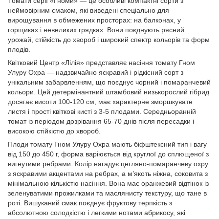
Томати серії «Гноми» — це особливі компактні сорти з
неймовірним смаком, які виведені спеціально для
вирощування в обмежених просторах: на балконах, у
горщиках і невеликих грядках. Вони поєднують рясний
урожай, стійкість до хвороб і широкий спектр кольорів та форм
плодів.
Квітковий Центр «Лілія» представляє насіння томату Гном
Улуру Охра — надзвичайно яскравий і рідкісний сорт з
унікальним забарвленням, що поєднує чорний і помаранчевий
кольори. Цей детермінантний штамбовий низькорослий гібрид
досягає висоти 100-120 см, має характерне зморшкувате
листя і прості квіткові кисті з 3-5 плодами. Середньоранній
томат із періодом дозрівання 65-70 днів після пересадки і
високою стійкістю до хвороб.
Плоди томату Гном Улуру Охра мають біфштексний тип і вагу
від 150 до 450 г, форма варіюється від круглої до сплющеної з
вигнутими ребрами. Колір нагадує цегляно-помаранчеву охру
з яскравими акцентами на ребрах, а м’якоть ніжна, соковита з
мінімальною кількістю насіння. Вона має оранжевий відтінок із
зеленуватими прожилками та маслянисту текстуру, що тане в
роті. Вишуканий смак поєднує фруктову терпкість з
абсолютною солодкістю і легкими нотами абрикосу, які