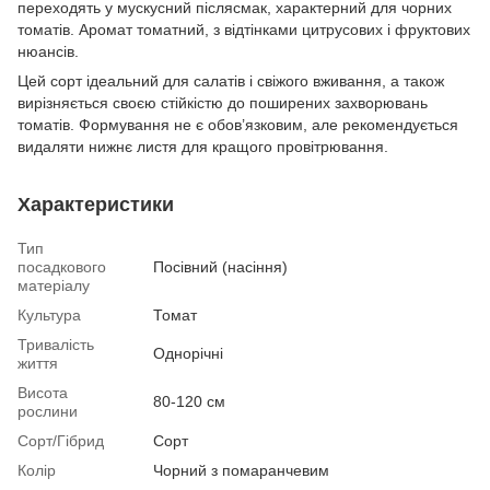
переходять у мускусний післясмак, характерний для чорних
томатів. Аромат томатний, з відтінками цитрусових і фруктових
нюансів.
Цей сорт ідеальний для салатів і свіжого вживання, а також
вирізняється своєю стійкістю до поширених захворювань
томатів. Формування не є обов’язковим, але рекомендується
видаляти нижнє листя для кращого провітрювання.
Характеристики
Тип
посадкового
Посівний (насіння)
матеріалу
Культура
Томат
Тривалість
Однорічні
життя
Висота
80-120 см
рослини
Сорт/Гібрид
Сорт
Колір
Чорний з помаранчевим