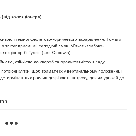
(від колекціонера)
сивою і темної фіолетово-коричневого забарвлення. Томати
т, а також приємний солодкий смак. М'якоть глибоко-
елекціонер Лі Гудвін (Lee Goodwin).
істю, стійкістю до хвороб та продуктивністю в саду.
 потрібні клітки, щоб тримати їх у вертикальному положенні, і
індетермінантних рослин дозрівають потроху, даючи урожай до
тар