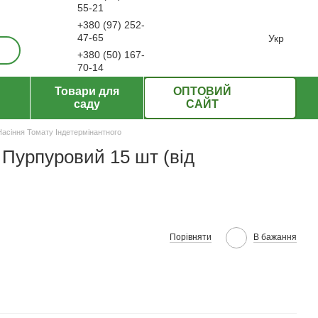
55-21
+380 (97) 252-
ерти
47-65
Укр
+380 (50) 167-
70-14
Передзвонити вам?
Товари для
ОПТОВИЙ
саду
САЙТ
Насіння Томату Індетермінантного
 Пурпуровий 15 шт (від
Порівняти
В бажання