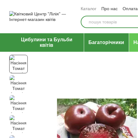
Перейти до основного контенту
Каталог
Про нас
Оплата 
Відгуки про магазин
Уго
Цибулини та Бульби
Багаторічники
Н
квітів