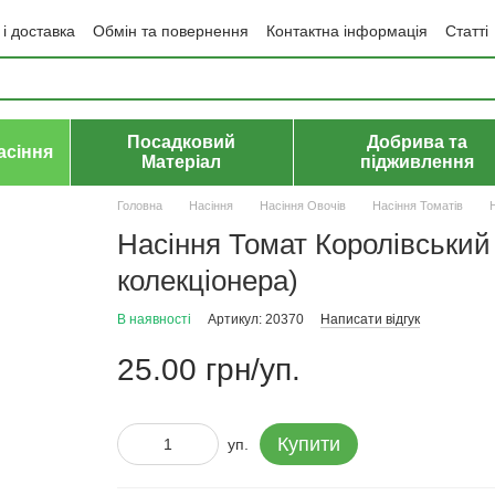
і доставка
Обмін та повернення
Контактна інформація
Статті
да користувача
Політика конфіденційності
Договір публічної оф
Посадковий
Добрива та
асіння
Матеріал
підживлення
Головна
Насіння
Насіння Овочів
Насіння Томатів
Насіння Томат Королівський
колекціонера)
В наявності
Артикул: 20370
Написати відгук
25.00 грн/уп.
Купити
уп.