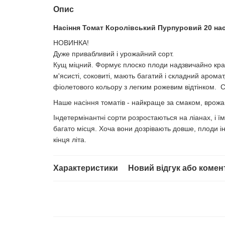
Опис
Насіння Томат Королівський Пурпуровий 20 нас.
НОВИНКА!
Дуже привабливий і урожайний сорт.
Кущ міцний. Формує плоско плоди надзвичайно кра
м'ясисті, соковиті, мають багатий і складний арома
фіолетового кольору з легким рожевим відтінком. С
Наше насіння томатів - найкраще за смаком, врожайн
Індетермінантні сорти розростаються на ліанах, і їм
багато місця. Хоча вони дозрівають довше, плоди 
кінця літа.
Характеристики
Новий відгук або комен