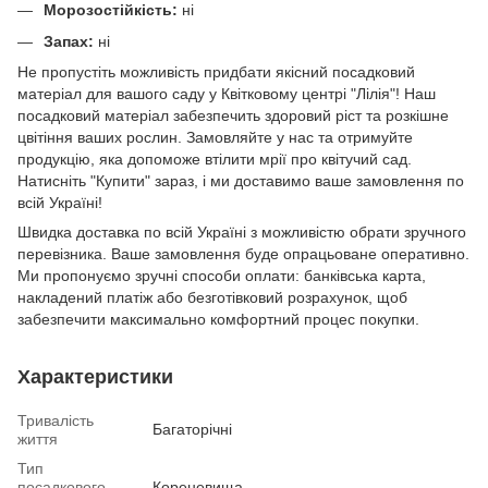
Морозостійкість:
ні
Запах:
ні
Не пропустіть можливість придбати якісний посадковий
матеріал для вашого саду у Квітковому центрі "Лілія"! Наш
посадковий матеріал забезпечить здоровий ріст та розкішне
цвітіння ваших рослин. Замовляйте у нас та отримуйте
продукцію, яка допоможе втілити мрії про квітучий сад.
Натисніть "Купити" зараз, і ми доставимо ваше замовлення по
всій Україні!
Швидка доставка по всій Україні з можливістю обрати зручного
перевізника. Ваше замовлення буде опрацьоване оперативно.
Ми пропонуємо зручні способи оплати: банківська карта,
накладений платіж або безготівковий розрахунок, щоб
забезпечити максимально комфортний процес покупки.
Характеристики
Тривалість
Багаторічні
життя
Тип
посадкового
Кореневища