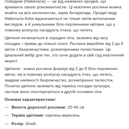
Поводник (Habenaria) — це рід наземних орхідей, що
вражають своєю різноманітністю. Ці екзотичні рослини можна
знайти на всіх континентах, окрім Антарктиди. Орхідеї виду
Habenaria Aoba відзначаються не тільки своїм витонченим
виглядом, а й унікальними біло-перлинними квітами, що у
повному розпуску нагадують птаха, що летить.
Цвітіння починається в середині літа, залежно від часу
посадки, і триває до пізньої осені. Рослина виробляє від 2 до 8
квіток з бахромчастими, розчепіреними пелюстками. Це
ідеальний вибір для тих, хто хоче додати в свій сад екзотичний
акцент.
Цвітіння - кожна рослина формує від 2 до 8 біло-перлинних
квіток, які в повному розпуску нагадують птах, що летить,
завдяки наявності бахромчастих, розчепірених пелюсток,
Початок цвітіння залежить від терміну посадки культури,
частіше воно спостерігається в другій половині літа
Основні характеристики:
Висота дорослої рослини:
20-40 см
Термін цвітіння:
серпень-вересень
Колір:
білий