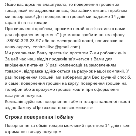
Якщо вас щось не влаштувало, то повернення грошей за
товар, який не задовольнив вас, без зайвих питань і проблем
ми повернемо! Для повернення грошей ми надаємо 14 днів
гарантії на всі товари.
При виявленні проблем, просимо негайно зв'язатися з нами
для оформлення претензії (це можна зробити по телефону
+38050-326-23-97 або по електронній пошті, написавши на
нашу адресу: centre-liliya@gmail.com).
Ми розглянемо Вашу претензію протягом 7-ми робочих днів.
За цей час наш відділ продажів зв'яжеться з Вами для
вирішення питання. У разі компенсації за замовленням
товаром, відправка здійснюється за рахунок нашої компанії. У
разі повернення грошей, ми виберемо для Вас зручний спосіб,
а саме: повернення грошей на карту, повернення грошей на
телефон або ж врахуємо грошові кошти при оформленні
наступної покупки.
Компанія здійснює повернення і обмін товарів належної якості
згідно Закону
«Про захист прав споживачів»
.
Строки повернення і обміну
Повернення та обмін товарів можливий протягом 14 днів після
отримання товару покупцем.