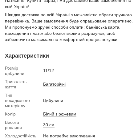
Натисніть "Купити" зараз, і ми доставимо ваше замовлення по
всій Україні!
Швидка доставка по всій Україні з можливістю обрати зручного
перевізника. Ваше замовлення буде опрацьоване оперативно.
Ми пропонуємо зручні способи оплати: банківська карта,
накладений платіж або безготівковий розрахунок, щоб
забезпечити максимально комфортний процес покупки.
Характеристики
Розмір
11/12
цибулини
Тривалість
Багаторічні
життя
Тип
посадкового
Цибулини
матеріалу
Колір
Білий з рожевим
Висота
30 см
рослини
Холодостійкість
Не потребує викопування