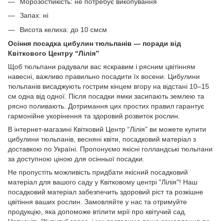
Морозостійкість: не потребує викопування
Запах: ні
Висота келиха: до 10 смсм
Осіння посадка цибулин тюльпанів — поради від
Квіткового Центру “Лілія”
Щоб тюльпани радували вас яскравим і рясним цвітінням
навесні, важливо правильно посадити їх восени. Цибулини
тюльпанів висаджують гострим кінцем вгору на відстані 10–15
см одна від одної. Після посадки ямки засипають землею та
рясно поливають. Дотримання цих простих правил гарантує
гармонійне укорінення та здоровий розвиток рослин.
В інтернет-магазині Квітковий Центр “Лілія” ви можете купити
цибулини тюльпанів, весняні квіти, посадковий матеріал з
доставкою по Україні. Пропонуємо якісні голландські тюльпани
за доступною ціною для осінньої посадки.
Не пропустіть можливість придбати якісний посадковий
матеріал для вашого саду у Квітковому центрі "Лілія"! Наш
посадковий матеріал забезпечить здоровий ріст та розкішне
цвітіння ваших рослин. Замовляйте у нас та отримуйте
продукцію, яка допоможе втілити мрії про квітучий сад.