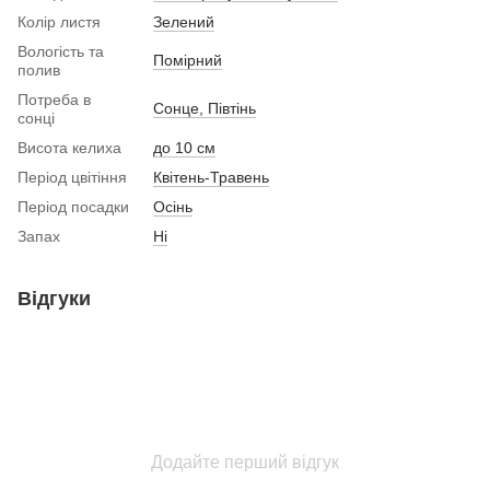
Колір листя
Зелений
Вологість та
Помірний
полив
Потреба в
Сонце, Півтінь
сонці
Висота келиха
до 10 см
Період цвітіння
Квітень-Травень
Період посадки
Осінь
Запах
Ні
Відгуки
Додайте перший відгук