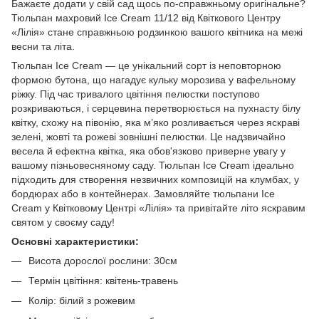
Бажаєте додати у свій сад щось по-справжньому оригінальне?
Тюльпан махровий Ice Cream 11/12 від Квіткового Центру
«Лілія» стане справжньою родзинкою вашого квітника на межі
весни та літа.
Тюльпан Ice Cream — це унікальний сорт із неповторною
формою бутона, що нагадує кульку морозива у вафельному
ріжку. Під час тривалого цвітіння пелюстки поступово
розкриваються, і серцевина перетворюється на пухнасту білу
квітку, схожу на півонію, яка м’яко розливається через яскраві
зелені, жовті та рожеві зовнішні пелюстки. Це надзвичайно
весела й ефектна квітка, яка обов'язково приверне увагу у
вашому пізньовесняному саду. Тюльпан Ice Cream ідеально
підходить для створення незвичних композицій на клумбах, у
бордюрах або в контейнерах. Замовляйте тюльпани Ice
Cream у Квітковому Центрі «Лілія» та привітайте літо яскравим
святом у своєму саду!
Основні характеристики:
Висота дорослої рослини: 30см
Термін цвітіння: квітень-травень
Колір: білий з рожевим