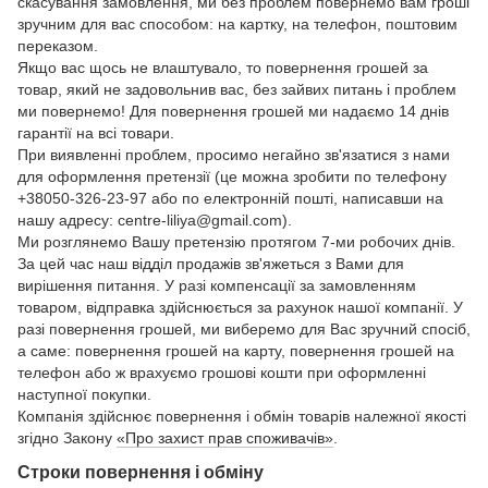
скасування замовлення, ми без проблем повернемо вам гроші
зручним для вас способом: на картку, на телефон, поштовим
переказом.
Якщо вас щось не влаштувало, то повернення грошей за
товар, який не задовольнив вас, без зайвих питань і проблем
ми повернемо! Для повернення грошей ми надаємо 14 днів
гарантії на всі товари.
При виявленні проблем, просимо негайно зв'язатися з нами
для оформлення претензії (це можна зробити по телефону
+38050-326-23-97 або по електронній пошті, написавши на
нашу адресу: centre-liliya@gmail.com).
Ми розглянемо Вашу претензію протягом 7-ми робочих днів.
За цей час наш відділ продажів зв'яжеться з Вами для
вирішення питання. У разі компенсації за замовленням
товаром, відправка здійснюється за рахунок нашої компанії. У
разі повернення грошей, ми виберемо для Вас зручний спосіб,
а саме: повернення грошей на карту, повернення грошей на
телефон або ж врахуємо грошові кошти при оформленні
наступної покупки.
Компанія здійснює повернення і обмін товарів належної якості
згідно Закону
«Про захист прав споживачів»
.
Строки повернення і обміну