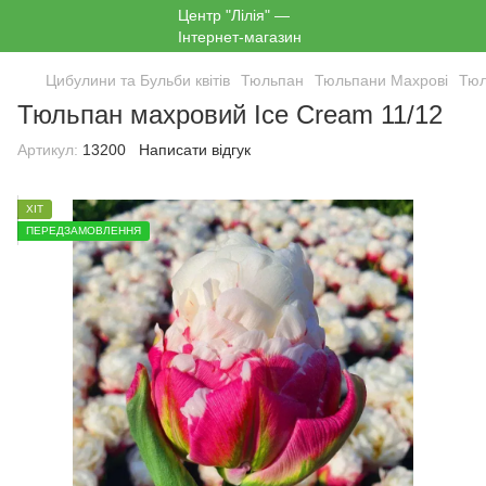
Цибулини та Бульби квітів
Тюльпан
Тюльпани Махрові
Тюл
Тюльпан махровий Ice Cream 11/12
Артикул:
13200
Написати відгук
ХІТ
ПЕРЕДЗАМОВЛЕННЯ