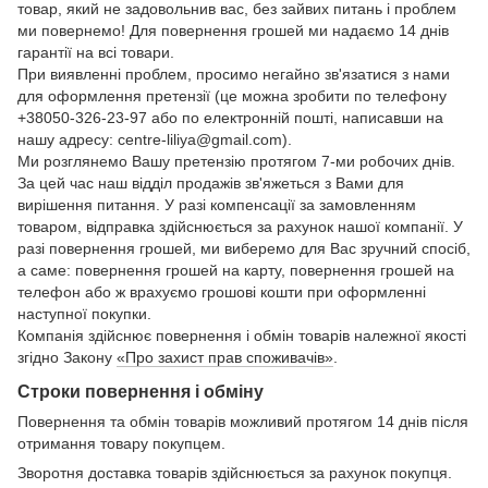
товар, який не задовольнив вас, без зайвих питань і проблем
ми повернемо! Для повернення грошей ми надаємо 14 днів
гарантії на всі товари.
При виявленні проблем, просимо негайно зв'язатися з нами
для оформлення претензії (це можна зробити по телефону
+38050-326-23-97 або по електронній пошті, написавши на
нашу адресу: centre-liliya@gmail.com).
Ми розглянемо Вашу претензію протягом 7-ми робочих днів.
За цей час наш відділ продажів зв'яжеться з Вами для
вирішення питання. У разі компенсації за замовленням
товаром, відправка здійснюється за рахунок нашої компанії. У
разі повернення грошей, ми виберемо для Вас зручний спосіб,
а саме: повернення грошей на карту, повернення грошей на
телефон або ж врахуємо грошові кошти при оформленні
наступної покупки.
Компанія здійснює повернення і обмін товарів належної якості
згідно Закону
«Про захист прав споживачів»
.
Строки повернення і обміну
Повернення та обмін товарів можливий протягом 14 днів після
отримання товару покупцем.
Зворотня доставка товарів здійснюється за рахунок покупця.