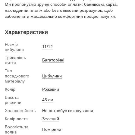
Ми пропонуємо зручні способи оплати: банківська карта,
накладений платіж або безготівковий розрахунок, щоб
забезпечити максимально комфортний процес покупки.
Характеристики
Розмір
11/12
цибулини
Тривалість
Багаторічні
життя
Тип
посадкового
Цибулини
матеріалу
Колір
Рожевий
Висота
45 см
рослини
Холодостійкість
Не потребує викопування
Колір листя
Зелений
Вологість та
Помірний
полив