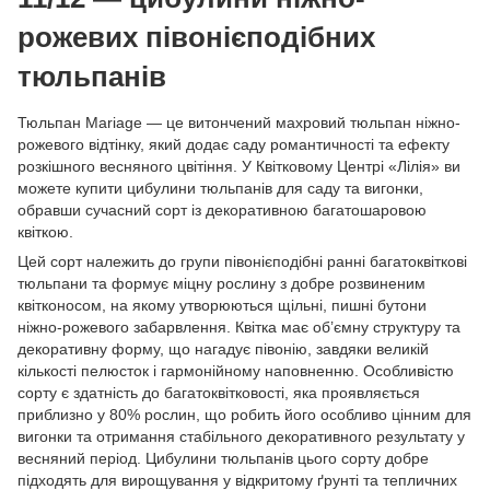
рожевих півонієподібних
тюльпанів
Тюльпан Mariage — це витончений махровий тюльпан ніжно-
рожевого відтінку, який додає саду романтичності та ефекту
розкішного весняного цвітіння. У Квітковому Центрі «Лілія» ви
можете купити цибулини тюльпанів для саду та вигонки,
обравши сучасний сорт із декоративною багатошаровою
квіткою.
Цей сорт належить до групи півонієподібні ранні багатоквіткові
тюльпани та формує міцну рослину з добре розвиненим
квітконосом, на якому утворюються щільні, пишні бутони
ніжно-рожевого забарвлення. Квітка має об’ємну структуру та
декоративну форму, що нагадує півонію, завдяки великій
кількості пелюсток і гармонійному наповненню. Особливістю
сорту є здатність до багатоквітковості, яка проявляється
приблизно у 80% рослин, що робить його особливо цінним для
вигонки та отримання стабільного декоративного результату у
весняний період. Цибулини тюльпанів цього сорту добре
підходять для вирощування у відкритому ґрунті та тепличних