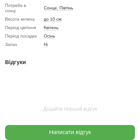
Потреба в
Сонце, Півтінь
сонці
Висота келиха
до 10 см
Період цвітіння
Квітень
Період посадки
Осінь
Запах
Ні
Відгуки
Додайте перший відгук
Написати відгук