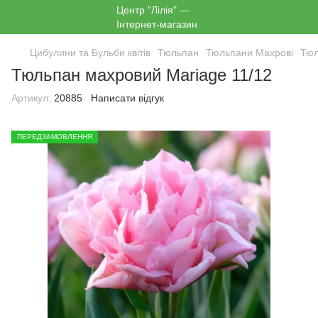
Цибулини та Бульби квітів
Тюльпан
Тюльпани Махрові
Тюл
Тюльпан махровий Mariage 11/12
Артикул:
20885
Написати відгук
ПЕРЕДЗАМОВЛЕННЯ