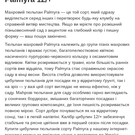
Махровий тюльпан Palmyra — це той сорт, який одразу
виділяється серед інших і перетворює будь-яку клумбу на
справжній витвір мистецтва. Якщо ви мрієте про розкішний
пізньовесняний сад з акцентом на глибокий колір і пишну
форму — ваш пошук закінчено.
Тюльпан махровий Palmyra належить до групи пізніх махрових
тюльпанів і вражає густою, багатопелюстковою квіткою
насиченого пурпурово-червоного кольору з оксамитовим
відливом. Квітки розкриваються у травні, коли більшість ранніх
сортів вже відцвіла, тому Palmyra стає справжньою окрасою
саду в кінці весни. Висота стебла дозволяє використовувати
цибулини тюльпанів для посадки як у відкритому ґрунті, так і
на зріз — у вазі цей сорт виглядає не менш ефектно, ніж у
саду. Mahрові тюльпани для саду особливо гарно виглядають
у сонячних бордюрах, змішаних багаторічних посадках і
великих групових композиціях, де їхня пишність розкривається
повною мірою. Сорт добре почувається як на відкритому
сонці, так і в легкій напівтіні. Калібр цибулин 12/+ забезпечує
стабільне та рясне цвітіння вже в перший сезон після посадки.
Купити цибулини тюльпанів сорту Palmyra у нашому інтернет-
магазині можна за вигідною ціною з доставкою по Україні.