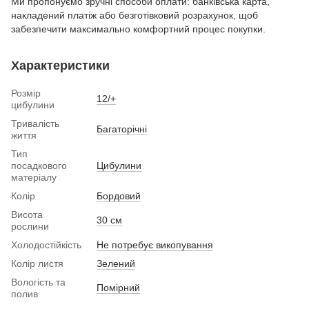
Ми пропонуємо зручні способи оплати: банківська карта,
накладений платіж або безготівковий розрахунок, щоб
забезпечити максимально комфортний процес покупки.
Характеристики
Розмір
12/+
цибулини
Тривалість
Багаторічні
життя
Тип
посадкового
Цибулини
матеріалу
Колір
Бордовий
Висота
30 см
рослини
Холодостійкість
Не потребує викопування
Колір листя
Зелений
Вологість та
Помірний
полив