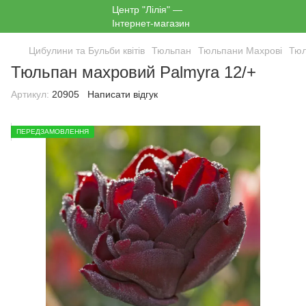
Цибулини та Бульби квітів
Тюльпан
Тюльпани Махрові
Тюл
Тюльпан махровий Palmyra 12/+
Артикул:
20905
Написати відгук
ПЕРЕДЗАМОВЛЕННЯ