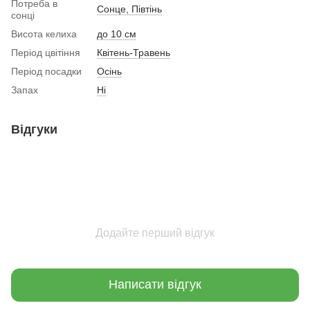
Потреба в
Сонце, Півтінь
сонці
Висота келиха
до 10 см
Період цвітіння
Квітень-Травень
Період посадки
Осінь
Запах
Ні
Відгуки
Додайте перший відгук
Написати відгук