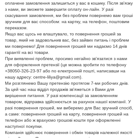
оплачене замовлення залишиться у вас в кошику. Після зв'язку
з нами, ви зможете завершити оплату он-лайн. У разі
скасування замовлення, ми без проблем повернемо вам гроші
зручним для вас способом: на картку, на телефон, поштовим
переказом.
Якщо вас щось не влаштувало, то повернення грошей за
товар, який не задовольнив вас, без зайвих питань і проблем
ми повернемо! Для повернення грошей ми надаємо 14 днів
гарантії на всі товари.
При виявленні проблем, просимо негайно зв'язатися з нами
для оформлення претензії (це можна зробити по телефону
+38050-326-23-97 або по електронній пошті, написавши на
нашу адресу: centre-liliya@gmail.com).
Ми розглянемо Вашу претензію протягом 7-ми робочих днів.
За цей час наш відділ продажів зв'яжеться з Вами для
вирішення питання. У разі компенсації за замовленням
товаром, відправка здійснюється за рахунок нашої компанії. У
разі повернення грошей, ми виберемо для Вас зручний спосіб,
а саме: повернення грошей на карту, повернення грошей на
телефон або ж врахуємо грошові кошти при оформленні
наступної покупки.
Компанія здійснює повернення і обмін товарів належної якості