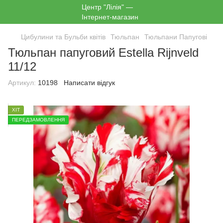
Цибулини та Бульби квітів
Тюльпан
Тюльпани Папугові
Тюльпан папуговий Estella Rijnveld
11/12
Артикул:
10198
Написати відгук
ХІТ
ПЕРЕДЗАМОВЛЕННЯ