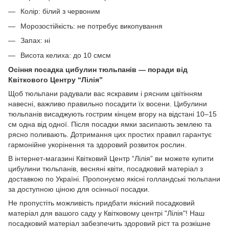
Колір: білий з червоним
Морозостійкість: не потребує викопування
Запах: ні
Висота келиха: до 10 смсм
Осіння посадка цибулин тюльпанів — поради від
Квіткового Центру “Лілія”
Щоб тюльпани радували вас яскравим і рясним цвітінням
навесні, важливо правильно посадити їх восени. Цибулини
тюльпанів висаджують гострим кінцем вгору на відстані 10–15
см одна від одної. Після посадки ямки засипають землею та
рясно поливають. Дотримання цих простих правил гарантує
гармонійне укорінення та здоровий розвиток рослин.
В інтернет-магазині Квітковий Центр “Лілія” ви можете купити
цибулини тюльпанів, весняні квіти, посадковий матеріал з
доставкою по Україні. Пропонуємо якісні голландські тюльпани
за доступною ціною для осінньої посадки.
Не пропустіть можливість придбати якісний посадковий
матеріал для вашого саду у Квітковому центрі "Лілія"! Наш
посадковий матеріал забезпечить здоровий ріст та розкішне