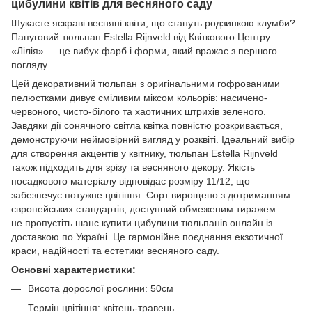
цибулини квітів для весняного саду
Шукаєте яскраві весняні квіти, що стануть родзинкою клумби?
Папуговий тюльпан Estella Rijnveld від Квіткового Центру
«Лілія» — це вибух фарб і форми, який вражає з першого
погляду.
Цей декоративний тюльпан з оригінальними гофрованими
пелюстками дивує сміливим міксом кольорів: насичено-
червоного, чисто-білого та хаотичних штрихів зеленого.
Завдяки дії сонячного світла квітка повністю розкривається,
демонструючи неймовірний вигляд у розквіті. Ідеальний вибір
для створення акцентів у квітнику, тюльпан Estella Rijnveld
також підходить для зрізу та весняного декору. Якість
посадкового матеріалу відповідає розміру 11/12, що
забезпечує потужне цвітіння. Сорт вирощено з дотриманням
європейських стандартів, доступний обмеженим тиражем —
не пропустіть шанс купити цибулини тюльпанів онлайн із
доставкою по Україні. Це гармонійне поєднання екзотичної
краси, надійності та естетики весняного саду.
Основні характеристики:
Висота дорослої рослини: 50см
Термін цвітіння: квітень-травень