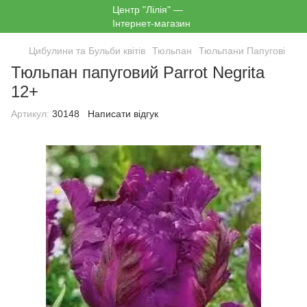
Цибулини та Бульби квітів
Тюльпан
Тюльпани Папугові
Тюльпан папуговий Parrot Negrita
12+
Артикул:
30148
Написати відгук