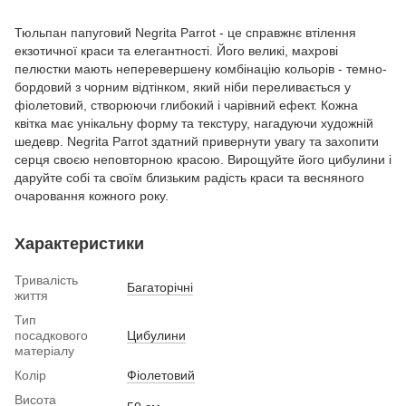
Тюльпан папуговий Negrita Parrot - це справжнє втілення
екзотичної краси та елегантності. Його великі, махрові
пелюстки мають неперевершену комбінацію кольорів - темно-
бордовий з чорним відтінком, який ніби переливається у
фіолетовий, створюючи глибокий і чарівний ефект. Кожна
квітка має унікальну форму та текстуру, нагадуючи художній
шедевр. Negrita Parrot здатний привернути увагу та захопити
серця своєю неповторною красою. Вирощуйте його цибулини і
даруйте собі та своїм близьким радість краси та весняного
очаровання кожного року.
Характеристики
Тривалість
Багаторічні
життя
Тип
посадкового
Цибулини
матеріалу
Колір
Фіолетовий
Висота