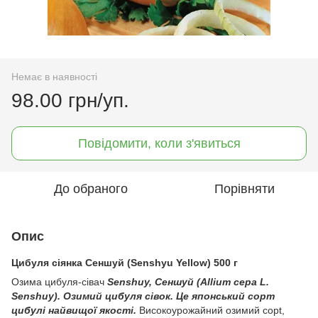
Немає в наявності
98.00 грн/уп.
Повідомити, коли з'явиться
До обраного
Порівняти
Опис
Цибуля сіянка Сеншуй (Senshyu Yellow) 500 г
Озима цибуля-сівач
Senshuy, Сеншуй (Allium cepa L.
Senshuy). Озимий цибуля сівок. Це японський сорт
цибулі найвищої якості.
Високоурожайний озимий copt,