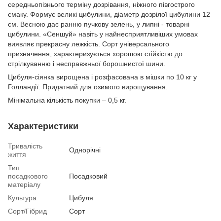
середньопізнього терміну дозрівання, ніжного півгострого
смаку. Формує великі цибулини, діаметр дозрілої цибулини 12
см. Весною дає ранню пучкову зелень, у липні - товарні
цибулини. «Ceншуй» навіть у найнесприятливіших умовах
виявляє прекрасну лежкість. Сорт універсального
призначення, характеризується хорошою стійкістю до
стрілкуванню і несправжньої борошнистої шини.
Цибуля-сіянка вирощена і розфасована в мішки по 10 кг у
Голландії. Придатний для озимого вирощування.
Мінімальна кількість покупки – 0,5 кг.
Характеристики
Тривалість
Однорічні
життя
Тип
посадкового
Посадковий
матеріалу
Культура
Цибуля
Сорт/Гібрид
Сорт