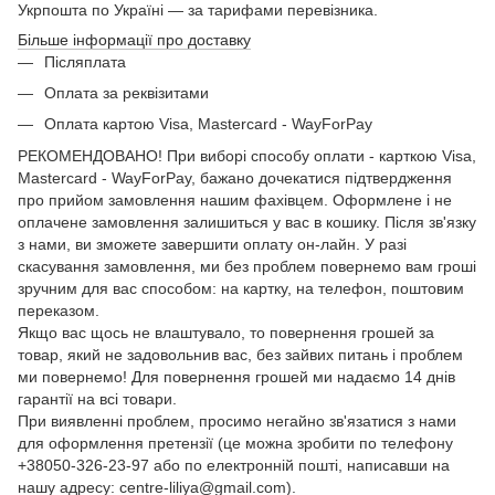
Укрпошта по Україні — за тарифами перевізника.
Більше інформації про доставку
Післяплата
Оплата за реквізитами
Оплата картою Visa, Mastercard - WayForPay
РЕКОМЕНДОВАНО! При виборі способу оплати - карткою Visa,
Mastercard - WayForPay, бажано дочекатися підтвердження
про прийом замовлення нашим фахівцем. Оформлене і не
оплачене замовлення залишиться у вас в кошику. Після зв'язку
з нами, ви зможете завершити оплату он-лайн. У разі
скасування замовлення, ми без проблем повернемо вам гроші
зручним для вас способом: на картку, на телефон, поштовим
переказом.
Якщо вас щось не влаштувало, то повернення грошей за
товар, який не задовольнив вас, без зайвих питань і проблем
ми повернемо! Для повернення грошей ми надаємо 14 днів
гарантії на всі товари.
При виявленні проблем, просимо негайно зв'язатися з нами
для оформлення претензії (це можна зробити по телефону
+38050-326-23-97 або по електронній пошті, написавши на
нашу адресу: centre-liliya@gmail.com).