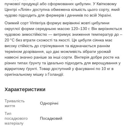
пучкової продукції або сформованих цибулин. У Квітковому
Центрі «Лілія» доступна обмежена кількість цього сорту, який
чудово підходить для фермерів і дачників по всій Україні.
Озимий сорт Vinteriya формує вирівняні жовті цибулини
округлої форми середньою масою 120–130 г. Він вирізняється
чудовою зимостійкістю — витримує зниження температур до –
20 °C без втрати схожості та якості. Ця цибуля сіянка має
високу стійкість до стрілкування та відзначається раннім
терміном дозрівання, що дає можливість зібрати урожай
навесні значно раніше за інші сорти. Вінтерія добре росте на
різних типах ґрунту та ідеально підходить для вирощування у
відкритому ґрунті. Товар доступний у фасуванні по 10 кг в
оригінальному мішку з Голандії.
Характеристики
Тривалість
Однорічні
життя
Тип
посадкового
Посадковий
матеріалу