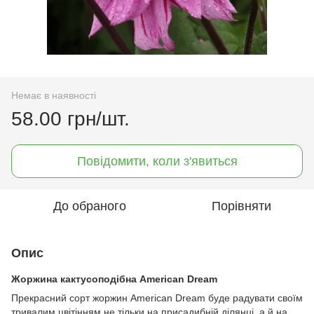
Немає в наявності
58.00 грн/шт.
Повідомити, коли з'явиться
До обраного
Порівняти
Опис
Жоржина кактусоподібна American Dream
Прекрасний сорт жоржин American Dream буде радувати своїм
тривалим цвітінням не тільки на присадибній ділянці, а й на