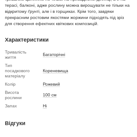
терасі, балконі, адже рослину можна вирощувати не тільки на
відкритому ґрунті, але і в горщиках. Крім того, завдяки
прекрасним ростовим якостями жоржини підходять під зріз
для створення ефектних квіткових композицій.
Характеристики
Тривалість
Багаторічні
життя
Тип
посадкового
Кореневища
матеріалу
Колір
Рожевий
Висота
100 см
рослини
Запах
Ні
Відгуки