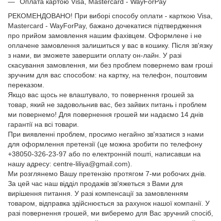
Оплата картою Visa, Mastercard - WayForPay
РЕКОМЕНДОВАНО! При виборі способу оплати - карткою Visa,
Mastercard - WayForPay, бажано дочекатися підтвердження
про прийом замовлення нашим фахівцем. Оформлене і не
оплачене замовлення залишиться у вас в кошику. Після зв'язку
з нами, ви зможете завершити оплату он-лайн. У разі
скасування замовлення, ми без проблем повернемо вам гроші
зручним для вас способом: на картку, на телефон, поштовим
переказом.
Якщо вас щось не влаштувало, то повернення грошей за
товар, який не задовольнив вас, без зайвих питань і проблем
ми повернемо! Для повернення грошей ми надаємо 14 днів
гарантії на всі товари.
При виявленні проблем, просимо негайно зв'язатися з нами
для оформлення претензії (це можна зробити по телефону
+38050-326-23-97 або по електронній пошті, написавши на
нашу адресу: centre-liliya@gmail.com).
Ми розглянемо Вашу претензію протягом 7-ми робочих днів.
За цей час наш відділ продажів зв'яжеться з Вами для
вирішення питання. У разі компенсації за замовленням
товаром, відправка здійснюється за рахунок нашої компанії. У
разі повернення грошей, ми виберемо для Вас зручний спосіб,