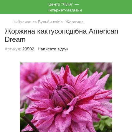
Цибулини та Бульби квітів
Жоржина
Жоржина кактусоподібна American
Dream
Артикул:
20502
Написати відгук