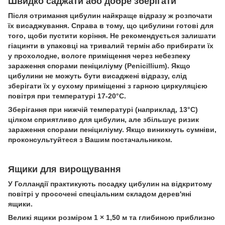
Швидко саджати або добре зберігати
Після отримання цибулин найкраще відразу ж розпочати
їх висаджування. Справа в тому, що цибулини готові для
того, щоби пустити коріння. Не рекомендується залишати
гіацинти в упаковці на тривалий термін або прибирати їх
у прохолодне, вологе приміщення через небезпеку
зараження спорами пеніциліуму (Penicillium). Якщо
цибулини не можуть бути висаджені відразу, слід
зберігати їх у сухому приміщенні з гарною циркуляцією
повітря при температурі 17-20°С.
Зберігання при нижчій температурі (наприклад, 13°С)
цілком сприятливо для цибулин, але збільшує ризик
зараження спорами пеніциліуму. Якщо виникнуть сумніви,
проконсультуйтеся з Вашим постачальником.
Ящики для вирощування
У Голландії практикують посадку цибулин на відкритому
повітрі у просочені спеціальним складом дерев'яні
ящики.
Великі ящики розміром 1 × 1,50 м та глибиною приблизно