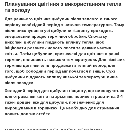
Планування цвітіння з використанням тепла
та холоду
Для раннього цвітіння цибулин після теплого літнього
періоду необхідний період з нижчою температурою. Тому
після викопування усі цибулини гіацинту проходять
спеціальний процес термічної обробки. Спочатку
викопані цибулини піддають впливу тепла, щоб
ініціювати розвиток нового листя та деяких частин
квітки. Потім цибулини, призначені для цвітіння в ранні
терміни, впливають низькою температурою. Для пізніших
термінів цвітіння слід продовжити теплий період для
того, щоб холодний період міг початися пізніше. Сухі
цибулини піддають впливу низької температури лише
після посадки.
Холодний період для цибулин гіацинту, що вирощуються
для отримання квітів на зрізання, повинен тривати на 3-4
тижні довше, ніж для цибулин, призначених для
вирощування в горщиках. Це необхідно для отримання
досить довгих стебел.