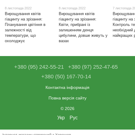
8 листопада 2022
8 листопада 2022
7 листопада 2
Вирощування квітів
Вирощування квітів
Вирощування
гіацинту на зрізання:
гіацинту на зрізання:
гіацинту на 
Планування цвітіння в
Квіти, прибрані із
Контроль т
залежності від
залишенням денця
необхідний
температури, що
цибулини, довше живуть у
найкращих р
охолоджує
вазах
+380 (95) 242-55-21
+380 (97) 252-47-65
+380 (50) 167-70-14
Контактна інформація
Повна версія сайту
© 2026
Укр
Рус