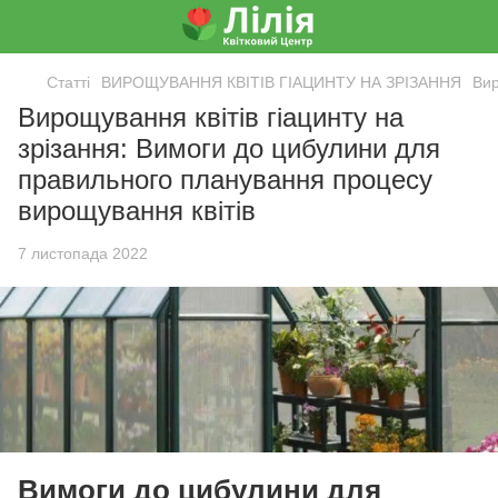
Статті
ВИРОЩУВАННЯ КВІТІВ ГІАЦИНТУ НА ЗРІЗАННЯ
Вир
Вирощування квітів гіацинту на
зрізання: Вимоги до цибулини для
правильного планування процесу
вирощування квітів
7 листопада 2022
Вимоги до цибулини для