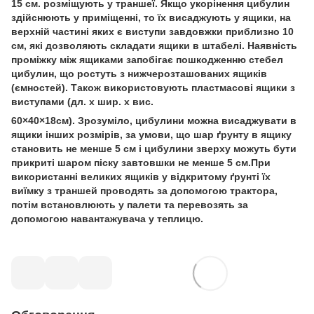
15 см. розміщують у траншеї. Якщо укорінення цибулин
здійснюють у приміщенні, то їх висаджують у ящики, на
верхній частині яких є виступи завдовжки приблизно 10
см, які дозволяють складати ящики в штабелі. Наявність
проміжку між ящиками запобігає пошкодженню стебел
цибулин, що ростуть з нижчерозташованих ящиків
(ємностей). Також використовують пластмасові ящики з
виступами (дл. х шир. х вис.
60×40×18см). Зрозуміло, цибулини можна висаджувати в
ящики інших розмірів, за умови, що шар ґрунту в ящику
становить не менше 5 см і цибулини зверху можуть бути
прикриті шаром піску завтовшки не менше 5 см.При
використанні великих ящиків у відкритому ґрунті їх
виїмку з траншей проводять за допомогою трактора,
потім встановлюють у палети та перевозять за
допомогою навантажувача у теплицю.