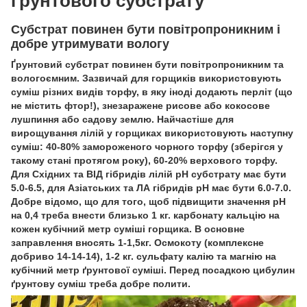
ґрунтового субстрату
Субстрат повинен бути повітропроникним і
добре утримувати вологу
Ґрунтовий субстрат повинен бути повітропроникним та
вологоємним. Зазвичай для горщиків використовують
суміш різних видів торфу, в яку іноді додають перліт (що
не містить фтор!), знезаражене рисове або кокосове
лушпиння або садову землю. Найчастіше для
вирощування лілій у горщиках використовують наступну
суміш: 40-80% замороженого чорного торфу (зберігся у
такому стані протягом року), 60-20% верхового торфу.
Для Східних та ВІД гібридів лілій рН субстрату має бути
5.0-6.5, для Азіатських та ЛА гібридів рН має бути 6.0-7.0.
Добре відомо, що для того, щоб підвищити значення рН
на 0,4 треба внести близько 1 кг. карбонату кальцію на
кожен кубічний метр суміші горщика. В основне
заправлення вносять 1-1,5кг. Осмокоту (комплексне
добриво 14-14-14), 1-2 кг. сульфату калію та магнію на
кубічний метр ґрунтової суміші. Перед посадкою цибулин
ґрунтову суміш треба добре полити.