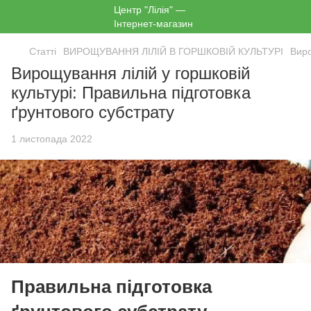
Статті
ВИРОЩУВАННЯ ЛІЛІЙ В ГОРШКОВІЙ КУЛЬТУРІ
Виро
Вирощування лілій у горшковій
культурі: Правильна підготовка
ґрунтового субстрату
1 листопада 2022
Правильна підготовка