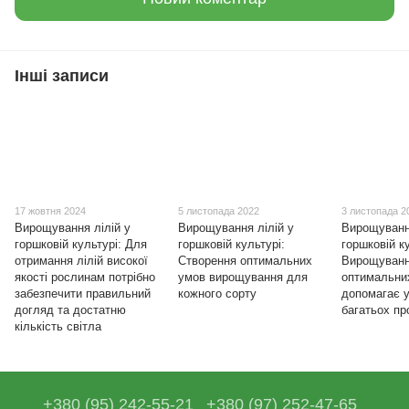
Інші записи
17 жовтня 2024
5 листопада 2022
3 листопада 2
Вирощування лілій у
Вирощування лілій у
Вирощування
горшковій культурі: Для
горшковій культурі:
горшковій к
отримання лілій високої
Створення оптимальних
Вирощування
якості рослинам потрібно
умов вирощування для
оптимальни
забезпечити правильний
кожного сорту
допомагає 
догляд та достатню
багатьох п
кількість світла
+380 (95) 242-55-21
+380 (97) 252-47-65