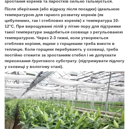
зростання коренів та паростків сильно гальмується.
Після зберігання (або відразу після посадки) ідеальною
температурою для гарного розвитку коренів (як
цибулинних, так і стеблових коренів) є температура 10-
12°С. При вирощуванні лілій у літню пору для підтримки
такої температури знадобиться сховище з регульованою
температурою. Через 2-3 тижні, коли утворюється
стеблове коріння, ящики з горщиками треба внести в
теплицю. Коли горщики перебувають у сховищі, треба
постійно стежити за зростанням стебел і не допускати
пересихання ґрунтового субстрату. (підтримувати підлогу
у сховищі у вологому стані).