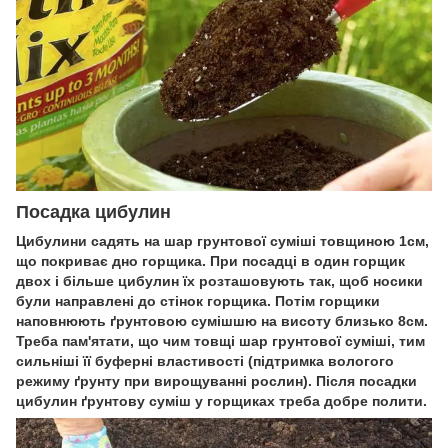
Посадка цибулин
Цибулини садять на шар грунтової суміші товщиною 1см,
що покриває дно горщика. При посадці в один горщик
двох і більше цибулин їх розташовують так, щоб носики
були направлені до стінок горщика. Потім горщики
наповнюють ґрунтовою сумішшю на висоту близько 8см.
Треба пам'ятати, що чим товщі шар грунтової суміші, тим
сильніші її буферні властивості (підтримка вологого
режиму ґрунту при вирощуванні рослин). Після посадки
цибулин ґрунтову суміш у горщиках треба добре полити.