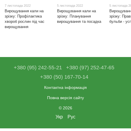
7 листопада 2022
5 листопада 2022
5 листопада 2
Вирощування кали на
Вирощування кали на
Вирощуванн
зрізку: Профілактика
зрізку: Планування
зрізку: Пра
хвороб рослин під час
вирощування та посадка
бульби - ус
вирощування
+380 (95) 242-55-21
+380 (97) 252-47-65
+380 (50) 167-70-14
Контактна інформація
Повна версія сайту
© 2026
Укр
Рус