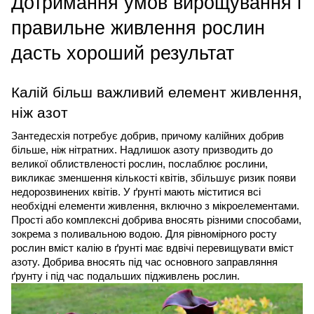
Дотримання умов вирощування і 
правильне живлення рослин 
дасть хороший результат
Калій більш важливий елемент живлення, 
ніж азот
Зантедесхія потребує добрив, причому калійних добрив 
більше, ніж нітратних. Надлишок азоту призводить до 
великої облиствленості рослин, послаблює рослини, 
викликає зменшення кількості квітів, збільшує ризик появи 
недорозвинених квітів. У ґрунті мають міститися всі 
необхідні елементи живлення, включно з мікроелементами.
Прості або комплексні добрива вносять різними способами, 
зокрема з поливальною водою. Для рівномірного росту 
рослин вміст калію в ґрунті має вдвічі перевищувати вміст 
азоту. Добрива вносять під час основного заправляння 
ґрунту і під час подальших підживлень рослин.