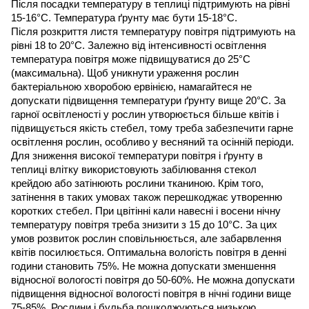
Після посадки температуру в теплиці підтримують на рівні 
15-16°С. Температура ґрунту має бути 15-18°С.
Після розкриття листя температуру повітря підтримують на 
рівні 18 to 20°С. Залежно від інтенсивності освітлення 
температура повітря може підвищуватися до 25°С 
(максимальна). Щоб уникнути ураження рослин 
бактеріальною хворобою ервінією, намагайтеся не 
допускати підвищення температури ґрунту вище 20°С. За 
гарної освітленості у рослин утворюється більше квітів і 
підвищується якість стебел, тому треба забезпечити гарне 
освітлення рослин, особливо у весняний та осінній періоди. 
Для зниження високої температури повітря і ґрунту в 
теплиці влітку використовують забілювання стекол 
крейдою або затінюють рослини тканиною. Крім того, 
затінення в таких умовах також перешкоджає утворенню 
коротких стебел. При цвітінні кали навесні і восени нічну 
температуру повітря треба знизити з 15 до 10°С. За цих 
умов розвиток рослин сповільнюється, але забарвлення 
квітів посилюється. Оптимальна вологість повітря в денні 
години становить 75%. Не можна допускати зменшення 
відносної вологості повітря до 50-60%. Не можна допускати 
підвищення відносної вологості повітря в нічні години вище 
75-85%. Рослини і бульба пошкоджуються низькою 