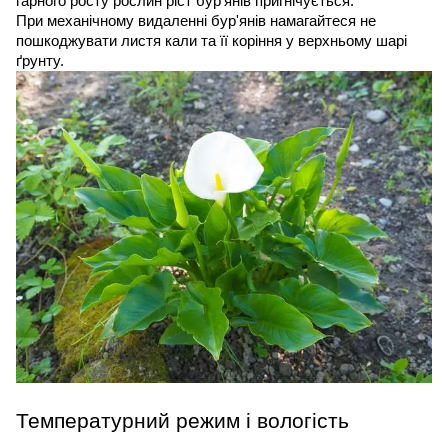
гарного росту рослин ріст бур'янів пригнічується.
При механічному видаленні бур'янів намагайтеся не 
пошкоджувати листя кали та її коріння у верхньому шарі 
ґрунту.
Температурний режим і вологість