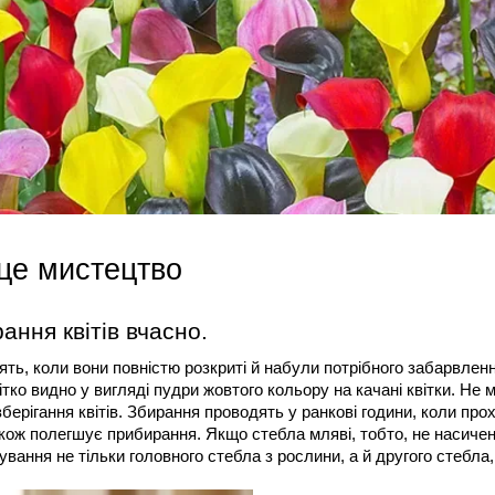
- це мистецтво
ння квітів вчасно.
ять, коли вони повністю розкриті й набули потрібного забарвлен
тко видно у вигляді пудри жовтого кольору на качані квітки. Не 
берігання квітів. Збирання проводять у ранкові години, коли про
акож полегшує прибирання. Якщо стебла мляві, тобто, не насичен
ування не тільки головного стебла з рослини, а й другого стебла