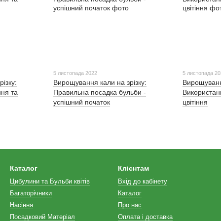
5 листопада 2022
5 листопада 2
ізку:
Вирощування кали на зрізку:
Вирощування
ня та
Правильна посадка бульби -
Використан
успішний початок
цвітіння
Каталог
Клієнтам
Цибулини та Бульби квітів
Вхід до кабінету
Багаторічники
Каталог
Насіння
Про нас
Посадковий Матеріал
Оплата і доставка