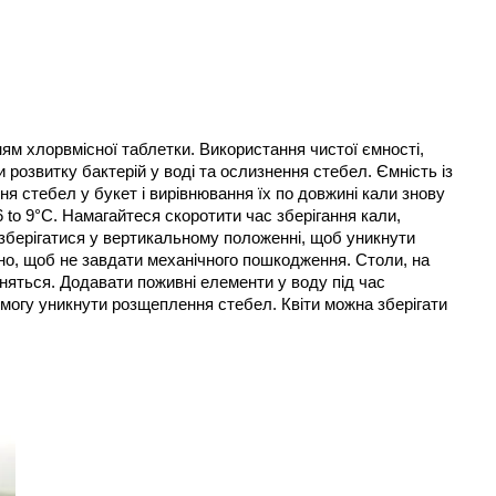
ям хлорвмісної таблетки. Використання чистої ємності, 
 розвитку бактерій у воді та ослизнення стебел. Ємність із 
я стебел у букет і вирівнювання їх по довжині кали знову 
to 9°С. Намагайтеся скоротити час зберігання кали, 
 зберігатися у вертикальному положенні, щоб уникнути 
но, щоб не завдати механічного пошкодження. Столи, на 
яться. Додавати поживні елементи у воду під час 
змогу уникнути розщеплення стебел. Квіти можна зберігати 