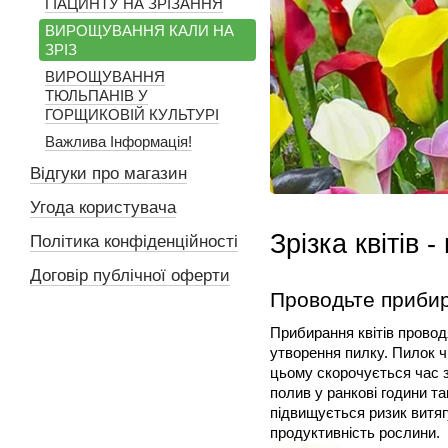
ГІАЦИНТУ НА ЗРІЗАННЯ
ВИРОЩУВАННЯ КАЛИ НА
ЗРІЗ
ВИРОЩУВАННЯ
ТЮЛЬПАНІВ У
ГОРЩИКОВІЙ КУЛЬТУРІ
Важлива Інформація!
Відгуки про магазин
Угода користувача
Зрізка квітів 
Політика конфіденційності
Договір публічної оферти
Проводьте прибира
Прибирання квітів провод
утворення пилку. Пилок чі
цьому скорочується час з
полив у ранкові години т
підвищується ризик витяг
продуктивність рослини.