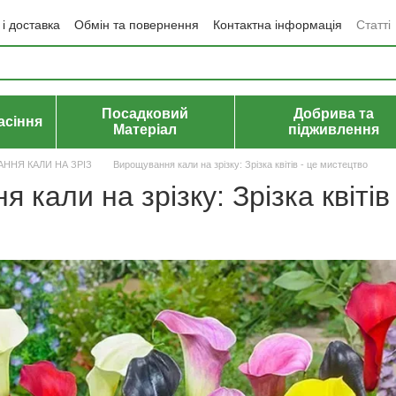
і доставка
Обмін та повернення
Контактна інформація
Статті
да користувача
Політика конфіденційності
Договір публічної оф
Посадковий
Добрива та
асіння
Матеріал
підживлення
ННЯ КАЛИ НА ЗРІЗ
Вирощування кали на зрізку: Зрізка квітів - це мистецтво
 кали на зрізку: Зрізка квітів