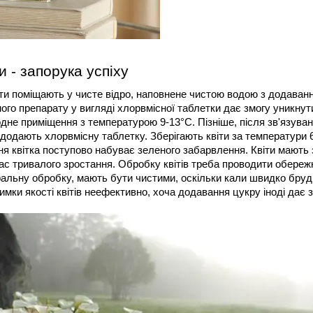
и - запорука успіху
віти поміщають у чисте відро, наповнене чистою водою з додаванн
ого препарату у вигляді хлорвмісної таблетки дає змогу уникнути
дне приміщення з температурою 9-13°С. Пізніше, після зв'язуванн
додають хлорвмісну таблетку. Зберігають квіти за температури 6 
ння квітка поступово набуває зеленого забарвлення. Квіти мають
ас тривалого зростання. Обробку квітів треба проводити обереж
альну обробку, мають бути чистими, оскільки кали швидко брудн
имки якості квітів неефективно, хоча додавання цукру іноді дає 