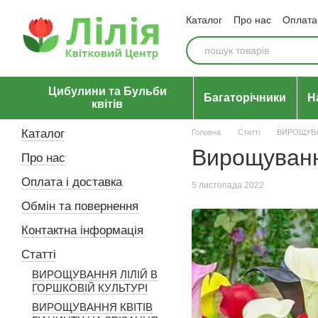
Перейти до основного контенту
Каталог
Про нас
Оплата 
Відгуки про магазин
Уго
Цибулини та Бульби
Багаторічники
Н
квітів
Каталог
Головна
Статті
ВИРОЩУВА
Вирощування
Про нас
Оплата і доставка
5 листопада 2022
Обмін та повернення
Контактна інформація
Статті
ВИРОЩУВАННЯ ЛІЛІЙ В
ГОРШКОВІЙ КУЛЬТУРІ
ВИРОЩУВАННЯ КВІТІВ