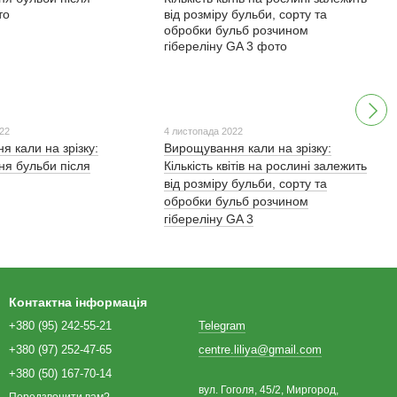
022
4 листопада 2022
 кали на зрізку:
Вирощування кали на зрізку:
ня бульби після
Кількість квітів на рослині залежить
від розміру бульби, сорту та
обробки бульб розчином
гібереліну GA 3
Контактна інформація
+380 (95) 242-55-21
Telegram
+380 (97) 252-47-65
centre.liliya@gmail.com
+380 (50) 167-70-14
вул. Гоголя, 45/2, Миргород,