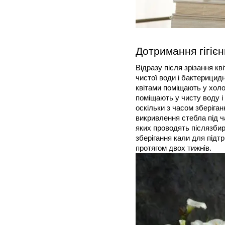
Дотримання гігієн
Відразу після зрізання к
чистої води і бактерицидн
квітами поміщають у холо
поміщають у чисту воду і 
оскільки з часом зберіга
викривлення стебла під ч
яких проводять післязбир
зберігання кали для підтр
протягом двох тижнів.